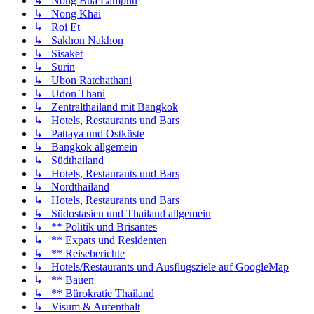
↳ Nong Bua Lamphu
↳ Nong Khai
↳ Roi Et
↳ Sakhon Nakhon
↳ Sisaket
↳ Surin
↳ Ubon Ratchathani
↳ Udon Thani
↳ Zentralthailand mit Bangkok
↳ Hotels, Restaurants und Bars
↳ Pattaya und Ostküste
↳ Bangkok allgemein
↳ Südthailand
↳ Hotels, Restaurants und Bars
↳ Nordthailand
↳ Hotels, Restaurants und Bars
↳ Südostasien und Thailand allgemein
↳ ** Politik und Brisantes
↳ ** Expats und Residenten
↳ ** Reiseberichte
↳ Hotels/Restaurants und Ausflugsziele auf GoogleMap
↳ ** Bauen
↳ ** Bürokratie Thailand
↳ Visum & Aufenthalt