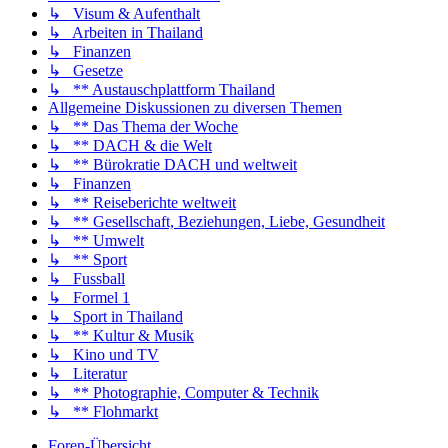
↳ Visum & Aufenthalt
↳ Arbeiten in Thailand
↳ Finanzen
↳ Gesetze
↳ ** Austauschplattform Thailand
Allgemeine Diskussionen zu diversen Themen
↳ ** Das Thema der Woche
↳ ** DACH & die Welt
↳ ** Bürokratie DACH und weltweit
↳ Finanzen
↳ ** Reiseberichte weltweit
↳ ** Gesellschaft, Beziehungen, Liebe, Gesundheit
↳ ** Umwelt
↳ ** Sport
↳ Fussball
↳ Formel 1
↳ Sport in Thailand
↳ ** Kultur & Musik
↳ Kino und TV
↳ Literatur
↳ ** Photographie, Computer & Technik
↳ ** Flohmarkt
Foren-Übersicht