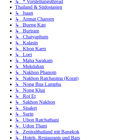
↳ * Vorstellungsthread
Thailand & Südostasien
↳ Isaan
↳ Amnat Charoen
↳ Bueng Kan
↳ Buriram
↳ Chaiyaphum
↳ Kalasin
↳ Khon Kaen
↳ Loei
↳ Maha Sarakam
↳ Mukdahan
↳ Nakhon Phanom
↳ Nakhon Ratchasima (Korat)
↳ Nong Bua Lamphu
↳ Nong Khai
↳ Roi Et
↳ Sakhon Nakhon
↳ Sisaket
↳ Surin
↳ Ubon Ratchathani
↳ Udon Thani
↳ Zentralthailand mit Bangkok
↳ Hotels, Restaurants und Bars