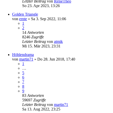
Letzter Beitrag
von
ReiseTheo
So 23. Apr 2023, 13:26
Golden Triangle
von
ernte
»
Sa 3. Sep 2022, 11:06
1
2
14
Antworten
8246
Zugriffe
Letzter Beitrag
von
atmik
Mi 15. Mär 2023, 23:31
Höhlendrama
von
martin71
»
Do 28. Jun 2018, 17:40
1
…
5
6
7
8
9
83
Antworten
59697
Zugriffe
Letzter Beitrag
von
martin71
Sa 13. Aug 2022, 23:25