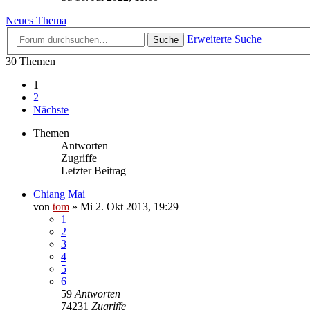
Neues Thema
Erweiterte Suche
Suche
30 Themen
1
2
Nächste
Themen
Antworten
Zugriffe
Letzter Beitrag
Chiang Mai
von
tom
»
Mi 2. Okt 2013, 19:29
1
2
3
4
5
6
59
Antworten
74231
Zugriffe