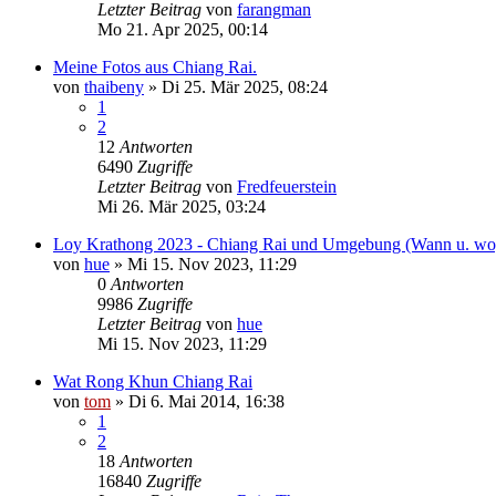
Letzter Beitrag
von
farangman
Mo 21. Apr 2025, 00:14
Meine Fotos aus Chiang Rai.
von
thaibeny
»
Di 25. Mär 2025, 08:24
1
2
12
Antworten
6490
Zugriffe
Letzter Beitrag
von
Fredfeuerstein
Mi 26. Mär 2025, 03:24
Loy Krathong 2023 - Chiang Rai und Umgebung (Wann u. wo
von
hue
»
Mi 15. Nov 2023, 11:29
0
Antworten
9986
Zugriffe
Letzter Beitrag
von
hue
Mi 15. Nov 2023, 11:29
Wat Rong Khun Chiang Rai
von
tom
»
Di 6. Mai 2014, 16:38
1
2
18
Antworten
16840
Zugriffe