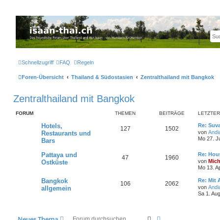
Thailand & Isaan Forum - isaan-thai.ch
Das freundliche Forum über Thailand und den Isaan - von Membern für Member
Schnellzugriff
FAQ
Regeln
Foren-Übersicht
Thailand & Südostasien
Zentralthailand mit Bangkok
Zentralthailand mit Bangkok
FORUM
THEMEN
BEITRÄGE
LETZTER
Hotels,
Re: Suv
127
1502
von
Andi
Restaurants und
Mo 27. Ju
Bars
Pattaya und
Re: Hous
47
1960
von
Mich
Ostküste
Mo 13. A
Bangkok
Re: Mit 
106
2062
von
Andi
allgemein
Sa 1. Au
Suche
Erweiterte Suche
Neues Thema