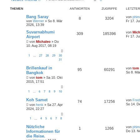
THEMEN
ANTWORTEN
ZUGRIFFE
LETZTER
Bang Saray
von
phim
8
3204
von
Werner
»
So 8. Mär
Fr 17. Ju
2026, 13:39
Suvarnabhumi
von
Mich
309
185396
Airport
Fr 17. Ju
von
Michaleo
»
Do
10. Aug 2017, 08:19
1
27
28
29
30
…
31
Brillenkauf in
von
tom
95
60291
Bangkok
So 8. Mä
von
tom
»
Sa 10. Okt
2015, 17:51
1
6
7
8
9
10
…
Koh Samet
von
Fred
74
17256
So 14. D
von
henk
»
Sa 27. Apr
2024, 22:27
1
4
5
6
7
8
…
Nützliche
von
phim
1
1266
Informationen für
Do 13. N
die Reise.