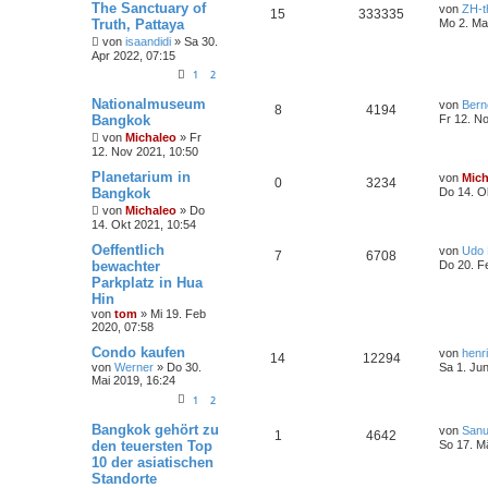
The Sanctuary of
von
ZH-t
15
333335
Truth, Pattaya
Mo 2. Ma
von
isaandidi
»
Sa 30.
Apr 2022, 07:15
1
2
Nationalmuseum
von
Bern
8
4194
Bangkok
Fr 12. N
von
Michaleo
»
Fr
12. Nov 2021, 10:50
Planetarium in
von
Mich
0
3234
Bangkok
Do 14. O
von
Michaleo
»
Do
14. Okt 2021, 10:54
Oeffentlich
von
Udo 
7
6708
bewachter
Do 20. F
Parkplatz in Hua
Hin
von
tom
»
Mi 19. Feb
2020, 07:58
Condo kaufen
von
henr
14
12294
von
Werner
»
Do 30.
Sa 1. Ju
Mai 2019, 16:24
1
2
Bangkok gehört zu
von
San
1
4642
den teuersten Top
So 17. M
10 der asiatischen
Standorte