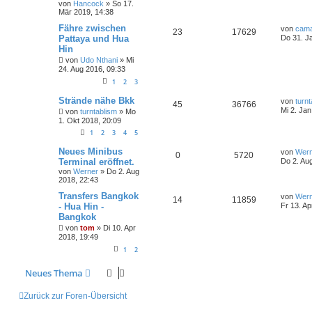
von
Hancock
»
So 17.
Mär 2019, 14:38
Fähre zwischen
von
cam
23
17629
Pattaya und Hua
Do 31. J
Hin
von
Udo Nthani
»
Mi
24. Aug 2016, 09:33
1
2
3
Strände nähe Bkk
von
turn
45
36766
Mi 2. Jan
von
turntablism
»
Mo
1. Okt 2018, 20:09
1
2
3
4
5
Neues Minibus
von
Wern
0
5720
Terminal eröffnet.
Do 2. Au
von
Werner
»
Do 2. Aug
2018, 22:43
Transfers Bangkok
von
Wern
14
11859
- Hua Hin -
Fr 13. Ap
Bangkok
von
tom
»
Di 10. Apr
2018, 19:49
1
2
Neues Thema
Zurück zur Foren-Übersicht