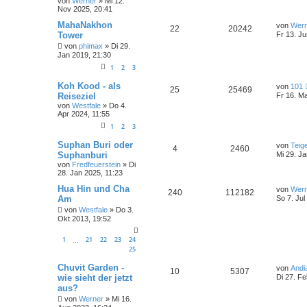
von
Werner
»
Mi 12.
Nov 2025, 20:41
MahaNakhon
von
Wern
22
20242
Tower
Fr 13. Ju
von
phimax
»
Di 29.
Jan 2019, 21:30
1
2
3
Koh Kood - als
von
101
25
25469
Reiseziel
Fr 16. Ma
von
Westfale
»
Do 4.
Apr 2024, 11:55
1
2
3
Suphan Buri oder
von
Teig
4
2460
Suphanburi
Mi 29. Ja
von
Fredfeuerstein
»
Di
28. Jan 2025, 11:23
Hua Hin und Cha
von
Wern
240
112182
Am
So 7. Jul
von
Westfale
»
Do 3.
Okt 2013, 19:52
1
21
22
23
24
…
25
Chuvit Garden -
von
Andi
10
5307
wie sieht der jetzt
Di 27. Fe
aus?
von
Werner
»
Mi 16.