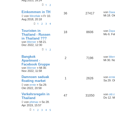
Aug 2023, 16:24
1
2
Einkommen in TH
von
Dauw
36
27417
Mi 18. Ok
von
Westfale
»
Fr 10.
Aug 2018, 20:18
1
2
3
4
Touristen in
von
Dauw
18
8606
Thailand - Russen
Mo 6. Fe
in Thailand ???
von
Werner
»
Mi 21.
Dez 2022, 12:30
1
2
Bangkok
von
Wern
2
7196
Apartment -
Mi 30. N
Facebook Gruppe
von
Werner
»
Mi 30.
Nov 2022, 11:58
Damnoen saduak
von
ernt
1
2626
floating market
Sa 29. O
von
ernte
»
Sa 29.
Okt 2022, 20:58
Verkehrsregeln in
von
otti 
47
31050
Thailand
Do 12. M
von
phimax
»
So 28.
Apr 2019, 15:57
1
2
3
4
5