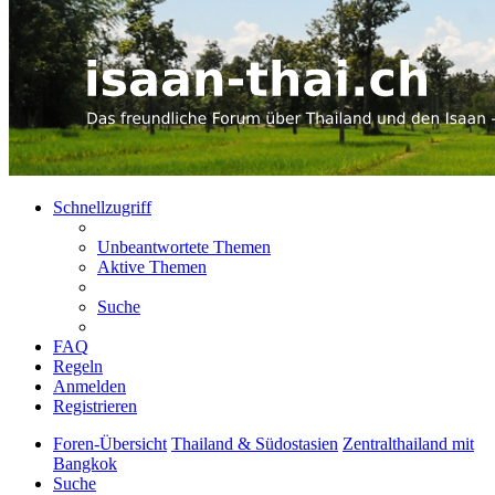
Schnellzugriff
Unbeantwortete Themen
Aktive Themen
Suche
FAQ
Regeln
Anmelden
Registrieren
Foren-Übersicht
Thailand & Südostasien
Zentralthailand mit
Bangkok
Suche