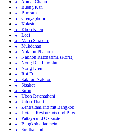
↳ Amnat Charoen
↳ Bueng Kan
↳ Buriram
↳ Chaiyaphum
↳ Kalasin
↳ Khon Kaen
↳ Loei
↳ Maha Sarakam
↳ Mukdahan
↳ Nakhon Phanom
↳ Nakhon Ratchasima (Korat)
↳ Nong Bua Lamphu
↳ Nong Khai
↳ Roi Et
↳ Sakhon Nakhon
↳ Sisaket
↳ Surin
↳ Ubon Ratchathani
↳ Udon Thani
↳ Zentralthailand mit Bangkok
↳ Hotels, Restaurants und Bars
↳ Pattaya und Ostküste
↳ Bangkok allgemein
↳ Südthailand