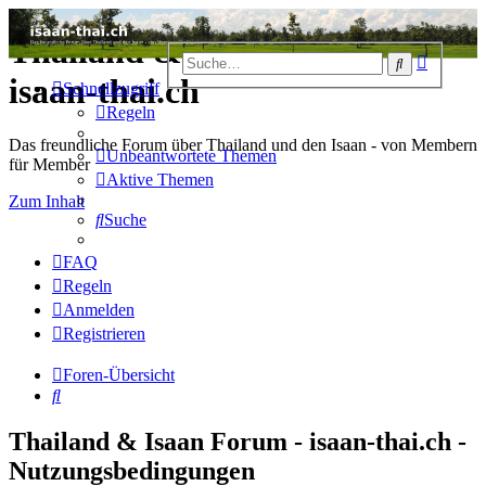
Thailand & Isaan Forum -
Erweiter
Suche
Suche
isaan-thai.ch
Schnellzugriff
Regeln
Das freundliche Forum über Thailand und den Isaan - von Membern
Unbeantwortete Themen
für Member
Aktive Themen
Zum Inhalt
Suche
FAQ
Regeln
Anmelden
Registrieren
Foren-Übersicht
Suche
Thailand & Isaan Forum - isaan-thai.ch -
Nutzungsbedingungen