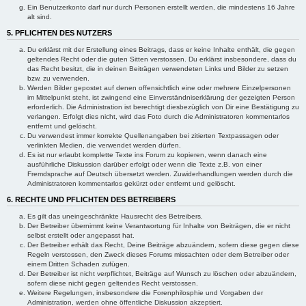
Ein Benutzerkonto darf nur durch Personen erstellt werden, die mindestens 16 Jahre
alt sind.
5. PFLICHTEN DES NUTZERS
Du erklärst mit der Erstellung eines Beitrags, dass er keine Inhalte enthält, die gegen
geltendes Recht oder die guten Sitten verstossen. Du erklärst insbesondere, dass du
das Recht besitzt, die in deinen Beiträgen verwendeten Links und Bilder zu setzen
bzw. zu verwenden.
Werden Bilder gepostet auf denen offensichtlich eine oder mehrere Einzelpersonen
im Mittelpunkt steht, ist zwingend eine Einverständniserklärung der gezeigten Person
erforderlich. Die Administration ist berechtigt diesbezüglich von Dir eine Bestätigung zu
verlangen. Erfolgt dies nicht, wird das Foto durch die Administratoren kommentarlos
entfernt und gelöscht.
Du verwendest immer korrekte Quellenangaben bei zitierten Textpassagen oder
verlinkten Medien, die verwendet werden dürfen.
Es ist nur erlaubt komplette Texte ins Forum zu kopieren, wenn danach eine
ausführliche Diskussion darüber erfolgt oder wenn die Texte z.B. von einer
Fremdsprache auf Deutsch übersetzt werden. Zuwiderhandlungen werden durch die
Administratoren kommentarlos gekürzt oder entfernt und gelöscht.
6. RECHTE UND PFLICHTEN DES BETREIBERS
Es gilt das uneingeschränkte Hausrecht des Betreibers.
Der Betreiber übernimmt keine Verantwortung für Inhalte von Beiträgen, die er nicht
selbst erstellt oder angepasst hat.
Der Betreiber erhält das Recht, Deine Beiträge abzuändern, sofern diese gegen diese
Regeln verstossen, den Zweck dieses Forums missachten oder dem Betreiber oder
einem Dritten Schaden zufügen.
Der Betreiber ist nicht verpflichtet, Beiträge auf Wunsch zu löschen oder abzuändern,
sofern diese nicht gegen geltendes Recht verstossen.
Weitere Regelungen, insbesondere die Forenphilosphie und Vorgaben der
Administration, werden ohne öffentliche Diskussion akzeptiert.