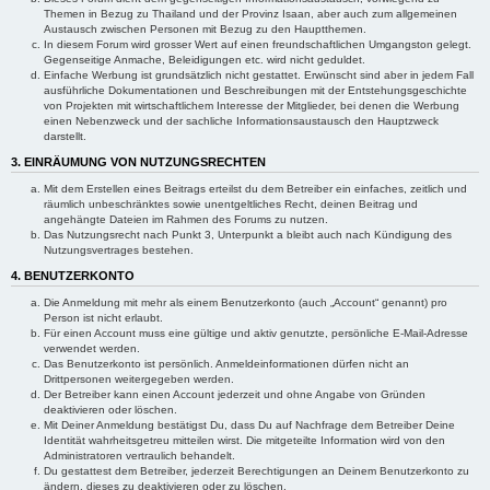
Themen in Bezug zu Thailand und der Provinz Isaan, aber auch zum allgemeinen
Austausch zwischen Personen mit Bezug zu den Hauptthemen.
In diesem Forum wird grosser Wert auf einen freundschaftlichen Umgangston gelegt.
Gegenseitige Anmache, Beleidigungen etc. wird nicht geduldet.
Einfache Werbung ist grundsätzlich nicht gestattet. Erwünscht sind aber in jedem Fall
ausführliche Dokumentationen und Beschreibungen mit der Entstehungsgeschichte
von Projekten mit wirtschaftlichem Interesse der Mitglieder, bei denen die Werbung
einen Nebenzweck und der sachliche Informationsaustausch den Hauptzweck
darstellt.
3. EINRÄUMUNG VON NUTZUNGSRECHTEN
Mit dem Erstellen eines Beitrags erteilst du dem Betreiber ein einfaches, zeitlich und
räumlich unbeschränktes sowie unentgeltliches Recht, deinen Beitrag und
angehängte Dateien im Rahmen des Forums zu nutzen.
Das Nutzungsrecht nach Punkt 3, Unterpunkt a bleibt auch nach Kündigung des
Nutzungsvertrages bestehen.
4. BENUTZERKONTO
Die Anmeldung mit mehr als einem Benutzerkonto (auch „Account“ genannt) pro
Person ist nicht erlaubt.
Für einen Account muss eine gültige und aktiv genutzte, persönliche E-Mail-Adresse
verwendet werden.
Das Benutzerkonto ist persönlich. Anmeldeinformationen dürfen nicht an
Drittpersonen weitergegeben werden.
Der Betreiber kann einen Account jederzeit und ohne Angabe von Gründen
deaktivieren oder löschen.
Mit Deiner Anmeldung bestätigst Du, dass Du auf Nachfrage dem Betreiber Deine
Identität wahrheitsgetreu mitteilen wirst. Die mitgeteilte Information wird von den
Administratoren vertraulich behandelt.
Du gestattest dem Betreiber, jederzeit Berechtigungen an Deinem Benutzerkonto zu
ändern, dieses zu deaktivieren oder zu löschen.