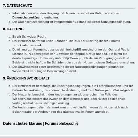
7. DATENSCHUTZ
Informationen über den Umgang mit Deinen persönlichen Daten sind in der
Datenschutzerklärung
enthalten.
Die Datenschutzerklärung ist integrierender Bestandteil dieser Nutzungsbedingung.
8. HAFTUNG
Es gilt Schweizer Recht.
Der Betreiber haftet für keine Schäden, die aus der Nutzung dieses Forums
zurückzuführen sind.
Du nimmst zur Kenntnis, dass es sich bei phpBB um eine unter der General Public
License (GPL) bereitgestellten Software der phpBB Group handelt, die durch die
deutschsprachige Community unter http://www.phpbb.de zur Verfügung gestellt ist.
Beide sind nicht haftbar für Schäden, die aus der Nutzung dieser Software entstehen.
Die Unwirksamkeit einer Bestimmung dieser Nutzungsbedingungen berührt die
Wirksamkeit der übrigen Bestimmungen nicht.
9. ÄNDERUNGSVORBEHALT
Der Betreiber ist berechtigt, die Nutzungsbedingungen, die Forenphilosophie und die
Datenschutzerklärung zu ändern. Die Änderung wird dem Nutzer per E-Mail mitgeteilt.
Der Nutzer ist berechtigt, den Änderungen zu widersprechen. Im Falle des
Widerspruchs erlischt das zwischen dem Betreiber und dem Nutzer bestehende
Vertragsverhältnis mit sofortiger Wirkung.
Die Änderungen gelten als anerkannt und verbindlich, wenn der Nutzer sich nach
Bekanntgabe der Änderungen das nächste mal im Forum anmeldet.
Datenschutzerklärung
|
Forumsphilosophie