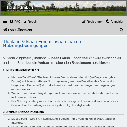
Thailand & Isaan Forum
- isaan-thai.ch
Das freundliche Forum über Thailand und den Isaan - von Membern für Member
FAQ
Regeln
Registrieren
Anmelden
S
Foren-Übersicht
u
Thailand & Isaan Forum - isaan-thai.ch -
c
Nutzungsbedingungen
h
e
Mit dem Zugriff auf „Thailand & Isaan Forum - isaan-thai.ch“ wird zwischen dir
und dem Betreiber ein Vertrag mit folgenden Regelungen geschlossen:
1. NUTZUNGSVERTRAG
Mit dem Zugriff auf „Thailand & Isaan Forum - isaan-thai.ch“ (im Folgenden „das
Forum“) schliesst du diesen Nutzungsvertrag mit dem Betreiber des Forums (im
Folgenden „Betreiber“) ab und erklärst dich mit den nachfolgenden Regelungen
einverstanden.
Wenn du mit diesen Regelungen nicht einverstanden bist, so darfst du das Forum
nicht weiter nutzen.
Der Nutzungsvertrag wird auf unbestimmte Zeit geschlossen und kann von beiden
Seiten ohne Einhaltung einer Frist jederzeit gekündigt werden.
2. ZWECK DIESES FORUMS
Dieses Forum wird nicht kommerziell betrieben und verfolgt keine wirtschaftlichen
Interessen.
Dieses Forum dient dem gegenseitigen Informationsaustausch, vorwiegend zu