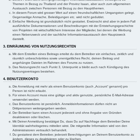
Themen in Bezug zu Thailand und der Provinz Isaan, aber auch zum allgemeinen
Austausch zwischen Personen mit Bezug zu den Hauptthemen.
In diesem Forum wird grosser Wert auf einen freundschaftlichen Umgangston gelegt.
Gegenseitige Anmache, Beleidigungen etc. wird nicht geduldet.
Einfache Werbung ist grundsätzlich nicht gestattet. Erwünscht sind aber in jedem Fall
ausführliche Dokumentationen und Beschreibungen mit der Entstehungsgeschichte
von Projekten mit wirtschaftlichem Interesse der Mitglieder, bei denen die Werbung
einen Nebenzweck und der sachliche Informationsaustausch den Hauptzweck
darstellt.
3. EINRÄUMUNG VON NUTZUNGSRECHTEN
Mit dem Erstellen eines Beitrags erteilst du dem Betreiber ein einfaches, zeitlich und
räumlich unbeschränktes sowie unentgeltliches Recht, deinen Beitrag und
angehängte Dateien im Rahmen des Forums zu nutzen.
Das Nutzungsrecht nach Punkt 3, Unterpunkt a bleibt auch nach Kündigung des
Nutzungsvertrages bestehen.
4. BENUTZERKONTO
Die Anmeldung mit mehr als einem Benutzerkonto (auch „Account“ genannt) pro
Person ist nicht erlaubt.
Für einen Account muss eine gültige und aktiv genutzte, persönliche E-Mail-Adresse
verwendet werden.
Das Benutzerkonto ist persönlich. Anmeldeinformationen dürfen nicht an
Drittpersonen weitergegeben werden.
Der Betreiber kann einen Account jederzeit und ohne Angabe von Gründen
deaktivieren oder löschen.
Mit Deiner Anmeldung bestätigst Du, dass Du auf Nachfrage dem Betreiber Deine
Identität wahrheitsgetreu mitteilen wirst. Die mitgeteilte Information wird von den
Administratoren vertraulich behandelt.
Du gestattest dem Betreiber, jederzeit Berechtigungen an Deinem Benutzerkonto zu
ändern, dieses zu deaktivieren oder zu löschen.