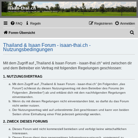
Thailand & Isaan Forum
- isaan-thai.ch
Das freundliche Forum über Thailand und den Isaan - von Membern für Member
FAQ
Regeln
Registrieren
Anmelden
S
Foren-Übersicht
u
Thailand & Isaan Forum - isaan-thai.ch -
c
Nutzungsbedingungen
h
e
Mit dem Zugriff auf „Thailand & Isaan Forum - isaan-thai.ch“ wird zwischen dir
und dem Betreiber ein Vertrag mit folgenden Regelungen geschlossen:
1. NUTZUNGSVERTRAG
Mit dem Zugriff auf „Thailand & Isaan Forum - isaan-thai.ch“ (im Folgenden „das
Forum“) schliesst du diesen Nutzungsvertrag mit dem Betreiber des Forums (im
Folgenden „Betreiber“) ab und erklärst dich mit den nachfolgenden Regelungen
einverstanden.
Wenn du mit diesen Regelungen nicht einverstanden bist, so darfst du das Forum
nicht weiter nutzen.
Der Nutzungsvertrag wird auf unbestimmte Zeit geschlossen und kann von beiden
Seiten ohne Einhaltung einer Frist jederzeit gekündigt werden.
2. ZWECK DIESES FORUMS
Dieses Forum wird nicht kommerziell betrieben und verfolgt keine wirtschaftlichen
Interessen.
Dieses Forum dient dem gegenseitigen Informationsaustausch, vorwiegend zu