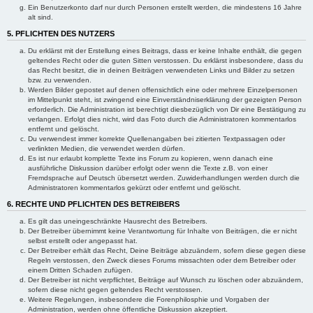
Ein Benutzerkonto darf nur durch Personen erstellt werden, die mindestens 16 Jahre
alt sind.
5. PFLICHTEN DES NUTZERS
Du erklärst mit der Erstellung eines Beitrags, dass er keine Inhalte enthält, die gegen
geltendes Recht oder die guten Sitten verstossen. Du erklärst insbesondere, dass du
das Recht besitzt, die in deinen Beiträgen verwendeten Links und Bilder zu setzen
bzw. zu verwenden.
Werden Bilder gepostet auf denen offensichtlich eine oder mehrere Einzelpersonen
im Mittelpunkt steht, ist zwingend eine Einverständniserklärung der gezeigten Person
erforderlich. Die Administration ist berechtigt diesbezüglich von Dir eine Bestätigung zu
verlangen. Erfolgt dies nicht, wird das Foto durch die Administratoren kommentarlos
entfernt und gelöscht.
Du verwendest immer korrekte Quellenangaben bei zitierten Textpassagen oder
verlinkten Medien, die verwendet werden dürfen.
Es ist nur erlaubt komplette Texte ins Forum zu kopieren, wenn danach eine
ausführliche Diskussion darüber erfolgt oder wenn die Texte z.B. von einer
Fremdsprache auf Deutsch übersetzt werden. Zuwiderhandlungen werden durch die
Administratoren kommentarlos gekürzt oder entfernt und gelöscht.
6. RECHTE UND PFLICHTEN DES BETREIBERS
Es gilt das uneingeschränkte Hausrecht des Betreibers.
Der Betreiber übernimmt keine Verantwortung für Inhalte von Beiträgen, die er nicht
selbst erstellt oder angepasst hat.
Der Betreiber erhält das Recht, Deine Beiträge abzuändern, sofern diese gegen diese
Regeln verstossen, den Zweck dieses Forums missachten oder dem Betreiber oder
einem Dritten Schaden zufügen.
Der Betreiber ist nicht verpflichtet, Beiträge auf Wunsch zu löschen oder abzuändern,
sofern diese nicht gegen geltendes Recht verstossen.
Weitere Regelungen, insbesondere die Forenphilosphie und Vorgaben der
Administration, werden ohne öffentliche Diskussion akzeptiert.