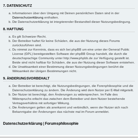
7. DATENSCHUTZ
Informationen über den Umgang mit Deinen persönlichen Daten sind in der
Datenschutzerklärung
enthalten.
Die Datenschutzerklärung ist integrierender Bestandteil dieser Nutzungsbedingung.
8. HAFTUNG
Es gilt Schweizer Recht.
Der Betreiber haftet für keine Schäden, die aus der Nutzung dieses Forums
zurückzuführen sind.
Du nimmst zur Kenntnis, dass es sich bei phpBB um eine unter der General Public
License (GPL) bereitgestellten Software der phpBB Group handelt, die durch die
deutschsprachige Community unter http://www.phpbb.de zur Verfügung gestellt ist.
Beide sind nicht haftbar für Schäden, die aus der Nutzung dieser Software entstehen.
Die Unwirksamkeit einer Bestimmung dieser Nutzungsbedingungen berührt die
Wirksamkeit der übrigen Bestimmungen nicht.
9. ÄNDERUNGSVORBEHALT
Der Betreiber ist berechtigt, die Nutzungsbedingungen, die Forenphilosophie und die
Datenschutzerklärung zu ändern. Die Änderung wird dem Nutzer per E-Mail mitgeteilt.
Der Nutzer ist berechtigt, den Änderungen zu widersprechen. Im Falle des
Widerspruchs erlischt das zwischen dem Betreiber und dem Nutzer bestehende
Vertragsverhältnis mit sofortiger Wirkung.
Die Änderungen gelten als anerkannt und verbindlich, wenn der Nutzer sich nach
Bekanntgabe der Änderungen das nächste mal im Forum anmeldet.
Datenschutzerklärung
|
Forumsphilosophie