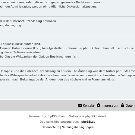
en oder abzuändern, sofern diese nicht gegen geltendes Recht verstossen.
 der Administration, werden ohne öffentliche Diskussion akzeptiert.
d in der
Datenschutzerklärung
enthalten.
tzungsbedingung.
s Forums zurückzuführen sind.
 General Public License (GPL) bereitgestellten Software der phpBB Group handelt, die durch di
zung dieser Software entstehen.
erührt die Wirksamkeit der übrigen Bestimmungen nicht.
hilosophie und die Datenschutzerklärung zu ändern. Die Änderung wird dem Nutzer per E-Mail mitg
lle des Widerspruchs erlischt das zwischen dem Betreiber und dem Nutzer bestehende Vertragsverh
Nutzer sich nach Bekanntgabe der Änderungen das nächste mal im Forum anmeldet.
Kontakt
Impressum
Daten
Powered by
phpBB
® Forum Software © phpBB Limited
Deutsche Übersetzung durch
phpBB.de
Datenschutz
|
Nutzungsbedingungen