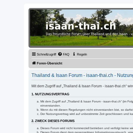
Thailand & Isaan Forum - isaan-thai
Das freundliche Forum über Thailand und den Isaan - von Membern fü
Schnellzugriff
FAQ
Regeln
Foren-Übersicht
Thailand & Isaan Forum - isaan-thai.ch - Nutz
Mit dem Zugriff auf „Thailand & Isaan Forum - isaan-thai.ch“ 
1. NUTZUNGSVERTRAG
Mit dem Zugriff auf „Thailand & Isaan Forum - isaan-thai.ch“ (im 
einverstanden.
Wenn du mit diesen Regelungen nicht einverstanden bist, so darfst
Der Nutzungsvertrag wird auf unbestimmte Zeit geschlossen und kan
2. ZWECK DIESES FORUMS
Dieses Forum wird nicht kommerziell betrieben und verfolgt keine wir
Dieses Forum dient dem gegenseitigen Informationsaustausch, vo