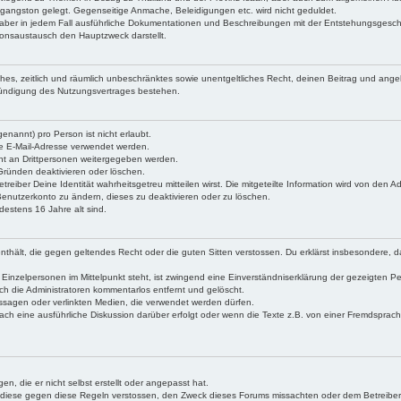
mgangston gelegt. Gegenseitige Anmache, Beleidigungen etc. wird nicht geduldet.
 aber in jedem Fall ausführliche Dokumentationen und Beschreibungen mit der Entstehungsgeschich
onsaustausch den Hauptzweck darstellt.
nfaches, zeitlich und räumlich unbeschränktes sowie unentgeltliches Recht, deinen Beitrag und 
Kündigung des Nutzungsvertrages bestehen.
nannt) pro Person ist nicht erlaubt.
he E-Mail-Adresse verwendet werden.
cht an Drittpersonen weitergegeben werden.
Gründen deaktivieren oder löschen.
iber Deine Identität wahrheitsgetreu mitteilen wirst. Die mitgeteilte Information wird von den Ad
enutzerkonto zu ändern, dieses zu deaktivieren oder zu löschen.
destens 16 Jahre alt sind.
e enthält, die gegen geltendes Recht oder die guten Sitten verstossen. Du erklärst insbesondere,
inzelpersonen im Mittelpunkt steht, ist zwingend eine Einverständniserklärung der gezeigten Perso
rch die Administratoren kommentarlos entfernt und gelöscht.
ssagen oder verlinkten Medien, die verwendet werden dürfen.
nach eine ausführliche Diskussion darüber erfolgt oder wenn die Texte z.B. von einer Fremdspr
n, die er nicht selbst erstellt oder angepasst hat.
rn diese gegen diese Regeln verstossen, den Zweck dieses Forums missachten oder dem Betreibe