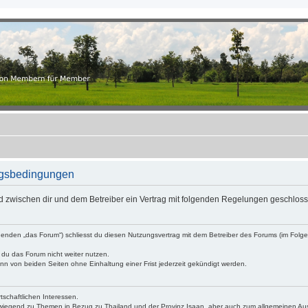
.ch
r Member
ungsbedingungen
wird zwischen dir und dem Betreiber ein Vertrag mit folgenden Regelungen geschlos
Folgenden „das Forum“) schliesst du diesen Nutzungsvertrag mit dem Betreiber des Forums (im Fol
 du das Forum nicht weiter nutzen.
n von beiden Seiten ohne Einhaltung einer Frist jederzeit gekündigt werden.
tschaftlichen Interessen.
rwiegend zu Themen in Bezug zu Thailand und der Provinz Isaan, aber auch zum allgemeinen A