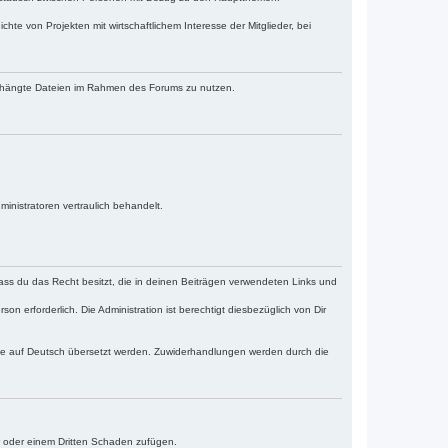
te von Projekten mit wirtschaftlichem Interesse der Mitglieder, bei
angehängte Dateien im Rahmen des Forums zu nutzen.
ministratoren vertraulich behandelt.
 dass du das Recht besitzt, die in deinen Beiträgen verwendeten Links und
n erforderlich. Die Administration ist berechtigt diesbezüglich von Dir
ache auf Deutsch übersetzt werden. Zuwiderhandlungen werden durch die
r oder einem Dritten Schaden zufügen.