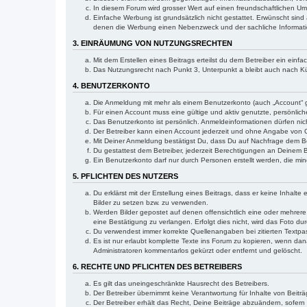
In diesem Forum wird grosser Wert auf einen freundschaftlichen U
Einfache Werbung ist grundsätzlich nicht gestattet. Erwünscht sind
denen die Werbung einen Nebenzweck und der sachliche Informati
3. EINRÄUMUNG VON NUTZUNGSRECHTEN
Mit dem Erstellen eines Beitrags erteilst du dem Betreiber ein ei
Das Nutzungsrecht nach Punkt 3, Unterpunkt a bleibt auch nach 
4. BENUTZERKONTO
Die Anmeldung mit mehr als einem Benutzerkonto (auch „Account“ ge
Für einen Account muss eine gültige und aktiv genutzte, persönlic
Das Benutzerkonto ist persönlich. Anmeldeinformationen dürfen ni
Der Betreiber kann einen Account jederzeit und ohne Angabe von 
Mit Deiner Anmeldung bestätigst Du, dass Du auf Nachfrage dem Betre
Du gestattest dem Betreiber, jederzeit Berechtigungen an Deinem B
Ein Benutzerkonto darf nur durch Personen erstellt werden, die min
5. PFLICHTEN DES NUTZERS
Du erklärst mit der Erstellung eines Beitrags, dass er keine Inhalt
Bilder zu setzen bzw. zu verwenden.
Werden Bilder gepostet auf denen offensichtlich eine oder mehrere E
eine Bestätigung zu verlangen. Erfolgt dies nicht, wird das Foto du
Du verwendest immer korrekte Quellenangaben bei zitierten Textpa
Es ist nur erlaubt komplette Texte ins Forum zu kopieren, wenn da
Administratoren kommentarlos gekürzt oder entfernt und gelöscht.
6. RECHTE UND PFLICHTEN DES BETREIBERS
Es gilt das uneingeschränkte Hausrecht des Betreibers.
Der Betreiber übernimmt keine Verantwortung für Inhalte von Beiträge
Der Betreiber erhält das Recht, Deine Beiträge abzuändern, sofe