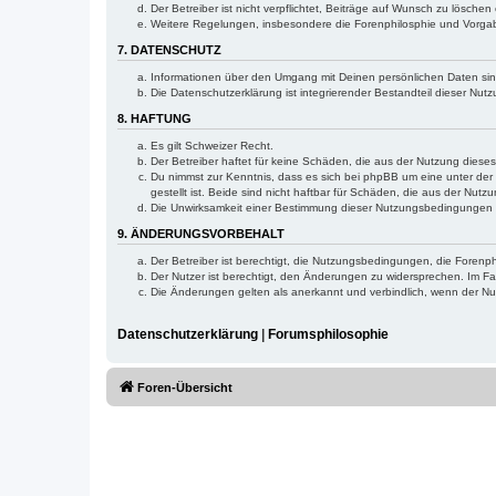
Der Betreiber ist nicht verpflichtet, Beiträge auf Wunsch zu lösch
Weitere Regelungen, insbesondere die Forenphilosphie und Vorgaben
7. DATENSCHUTZ
Informationen über den Umgang mit Deinen persönlichen Daten sin
Die Datenschutzerklärung ist integrierender Bestandteil dieser Nu
8. HAFTUNG
Es gilt Schweizer Recht.
Der Betreiber haftet für keine Schäden, die aus der Nutzung diese
Du nimmst zur Kenntnis, dass es sich bei phpBB um eine unter der
gestellt ist. Beide sind nicht haftbar für Schäden, die aus der Nut
Die Unwirksamkeit einer Bestimmung dieser Nutzungsbedingungen b
9. ÄNDERUNGSVORBEHALT
Der Betreiber ist berechtigt, die Nutzungsbedingungen, die Forenp
Der Nutzer ist berechtigt, den Änderungen zu widersprechen. Im Fa
Die Änderungen gelten als anerkannt und verbindlich, wenn der 
Datenschutzerklärung
|
Forumsphilosophie
Foren-Übersicht