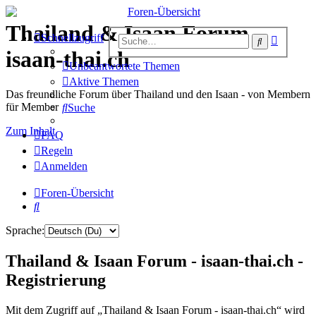
Thailand & Isaan Forum -
Erweiter
Schnellzugriff
Suche
Suche
isaan-thai.ch
Unbeantwortete Themen
Aktive Themen
Das freundliche Forum über Thailand und den Isaan - von Membern
für Member
Suche
Zum Inhalt
FAQ
Regeln
Anmelden
Foren-Übersicht
Suche
Sprache:
Thailand & Isaan Forum - isaan-thai.ch -
Registrierung
Mit dem Zugriff auf „Thailand & Isaan Forum - isaan-thai.ch“ wird