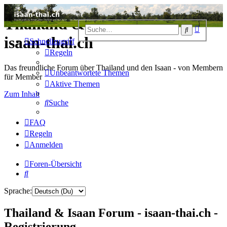
Thailand & Isaan Forum -
Erweiter
Suche
Suche
isaan-thai.ch
Schnellzugriff
Regeln
Das freundliche Forum über Thailand und den Isaan - von Membern
Unbeantwortete Themen
für Member
Aktive Themen
Zum Inhalt
Suche
FAQ
Regeln
Anmelden
Foren-Übersicht
Suche
Sprache:
Thailand & Isaan Forum - isaan-thai.ch -
Registrierung