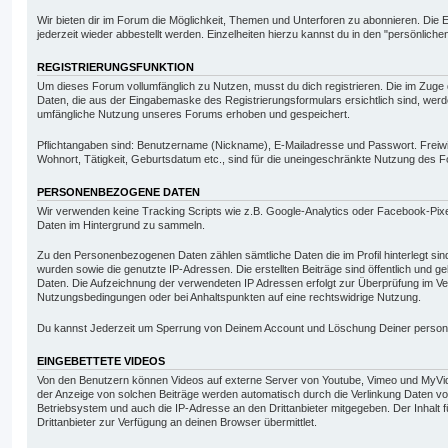
Wir bieten dir im Forum die Möglichkeit, Themen und Unterforen zu abonnieren. Di
jederzeit wieder abbestellt werden. Einzelheiten hierzu kannst du in den "persönliche
REGISTRIERUNGSFUNKTION
Um dieses Forum vollumfänglich zu Nutzen, musst du dich registrieren. Die im Zuge
Daten, die aus der Eingabemaske des Registrierungsformulars ersichtlich sind, werden
umfängliche Nutzung unseres Forums erhoben und gespeichert.
Pflichtangaben sind: Benutzername (Nickname), E-Mailadresse und Passwort. Freiwill
Wohnort, Tätigkeit, Geburtsdatum etc., sind für die uneingeschränkte Nutzung des 
PERSONENBEZOGENE DATEN
Wir verwenden keine Tracking Scripts wie z.B. Google-Analytics oder Facebook-Pi
Daten im Hintergrund zu sammeln.
Zu den Personenbezogenen Daten zählen sämtliche Daten die im Profil hinterlegt si
wurden sowie die genutzte IP-Adressen. Die erstellten Beiträge sind öffentlich und
Daten. Die Aufzeichnung der verwendeten IP Adressen erfolgt zur Überprüfung im Ve
Nutzungsbedingungen oder bei Anhaltspunkten auf eine rechtswidrige Nutzung.
Du kannst Jederzeit um Sperrung von Deinem Account und Löschung Deiner perso
EINGEBETTETE VIDEOS
Von den Benutzern können Videos auf externe Server von Youtube, Vimeo und MyVide
der Anzeige von solchen Beiträge werden automatisch durch die Verlinkung Daten 
Betriebsystem und auch die IP-Adresse an den Drittanbieter mitgegeben. Der Inhalt f
Drittanbieter zur Verfügung an deinen Browser übermittlet.