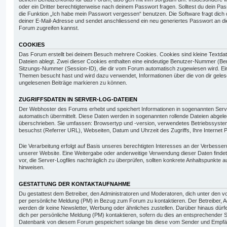
oder ein Dritter berechtigterweise nach deinem Passwort fragen. Solltest du dein P
die Funktion „Ich habe mein Passwort vergessen“ benutzen. Die Software fragt di
deiner E-Mail-Adresse und sendet anschliessend ein neu generiertes Passwort an d
Forum zugreifen kannst.
COOKIES
Das Forum erstellt bei deinem Besuch mehrere Cookies. Cookies sind kleine Textdat
Dateien ablegt. Zwei dieser Cookies enthalten eine eindeutige Benutzer-Nummer (B
Sitzungs-Nummer (Session-ID), die dir vom Forum automatisch zugewiesen wird. Ein d
Themen besucht hast und wird dazu verwendet, Informationen über die von dir geles
ungelesenen Beiträge markieren zu können.
ZUGRIFFSDATEN IN SERVER-LOG-DATEIEN
Der Webhoster des Forums erhebt und speichert Informationen in sogenannten Serv
automatisch übermittelt. Diese Daten werden in sogenannten rollende Dateien abgele
überschrieben. Sie umfassen: Browsertyp und -version, verwendetes Betriebssyste
besuchst (Referrer URL), Webseiten, Datum und Uhrzeit des Zugriffs, Ihre Internet P
Die Verarbeitung erfolgt auf Basis unseres berechtigten Interesses an der Verbesserun
unserer Website. Eine Weitergabe oder anderweitige Verwendung dieser Daten findet n
vor, die Server-Logfiles nachträglich zu überprüfen, sollten konkrete Anhaltspunkte 
hinweisen.
GESTATTUNG DER KONTAKTAUFNAHME
Du gestattest dem Betreiber, den Administratoren und Moderatoren, dich unter den 
per persönliche Meldung (PM) in Bezug zum Forum zu kontaktieren. Der Betreiber, 
werden dir keine Newsletter, Werbung oder ähnliches zustellen. Darüber hinaus dürf
dich per persönliche Meldung (PM) kontaktieren, sofern du dies an entsprechender St
Datenbank von diesem Forum gespeichert solange bis diese vom Sender und Empfän