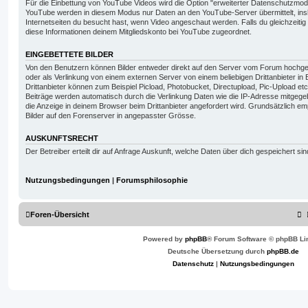
Für die Einbettung von YouTube Videos wird die Option "erweiterter Datenschutzmo
YouTube werden in diesem Modus nur Daten an den YouTube-Server übermittelt, in
Internetseiten du besucht hast, wenn Video angeschaut werden. Falls du gleichzeitig
diese Informationen deinem Mitgliedskonto bei YouTube zugeordnet.
EINGEBETTETE BILDER
Von den Benutzern können Bilder entweder direkt auf den Server vom Forum hochge
oder als Verlinkung von einem externen Server von einem beliebigen Drittanbieter in 
Drittanbieter können zum Beispiel Picload, Photobucket, Directupload, Pic-Upload etc
Beiträge werden automatisch durch die Verlinkung Daten wie die IP-Adresse mitgege
die Anzeige in deinem Browser beim Drittanbieter angefordert wird. Grundsätzlich em
Bilder auf den Forenserver in angepasster Grösse.
AUSKUNFTSRECHT
Der Betreiber erteilt dir auf Anfrage Auskunft, welche Daten über dich gespeichert sin
Nutzungsbedingungen
|
Forumsphilosophie
Foren-Übersicht
Powered by
phpBB
® Forum Software © phpBB Li
Deutsche Übersetzung durch
phpBB.de
Datenschutz
|
Nutzungsbedingungen