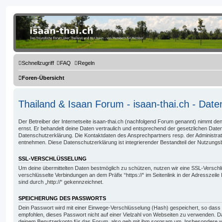
Thailand & Isaan Forum - isaan-thai.ch
Das freundliche Forum über Thailand und den Isaan - von Membern für Member
Schnellzugriff
FAQ
Regeln
Foren-Übersicht
Thailand & Isaan Forum - isaan-thai.ch - Dat
Der Betreiber der Internetseite isaan-thai.ch (nachfolgend Forum genannt) nimmt de
ernst. Er behandelt deine Daten vertraulich und entsprechend der gesetzlichen Date
Datenschutzerklärung. Die Kontaktdaten des Ansprechpartners resp. der Administ
entnehmen. Diese Datenschutzerklärung ist integrierender Bestandteil der Nutzung
SSL-VERSCHLÜSSELUNG
Um deine übermittelten Daten bestmöglich zu schützen, nutzen wir eine SSL-Verschl
verschlüsselte Verbindungen an dem Präfix “https://“ im Seitenlink in der Adresszeil
sind durch „http://“ gekennzeichnet.
SPEICHERUNG DES PASSWORTS
Dein Passwort wird mit einer Einwege-Verschlüsselung (Hash) gespeichert, so dass e
empfohlen, dieses Passwort nicht auf einer Vielzahl von Webseiten zu verwenden. D
deinem Benutzerkonto für das Forum, also geh mit ihm sorgsam um. Insbesondere wir