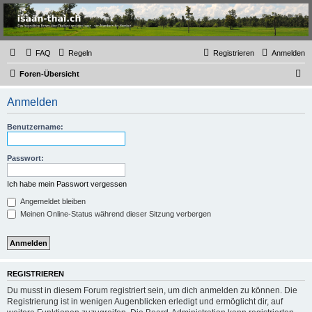
Thailand & Isaan Forum
- isaan-thai.ch
Das freundliche Forum über Thailand und den Isaan - von Membern für Member
FAQ
Regeln
Registrieren
Anmelden
S
Foren-Übersicht
u
Anmelden
c
h
Benutzername:
e
Passwort:
Ich habe mein Passwort vergessen
Angemeldet bleiben
Meinen Online-Status während dieser Sitzung verbergen
REGISTRIEREN
Du musst in diesem Forum registriert sein, um dich anmelden zu können. Die
Registrierung ist in wenigen Augenblicken erledigt und ermöglicht dir, auf