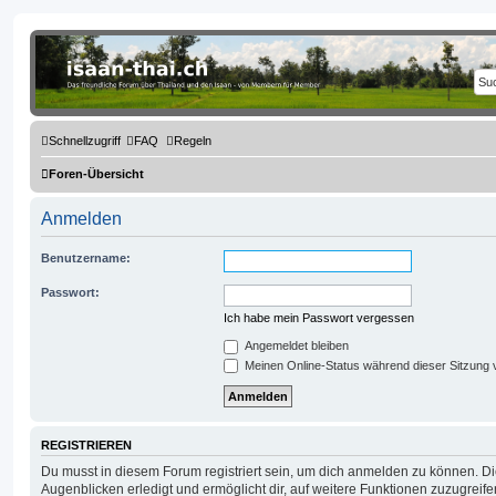
Thailand & Isaan Forum - isaan-thai.ch
Das freundliche Forum über Thailand und den Isaan - von Membern für Member
Schnellzugriff
FAQ
Regeln
Foren-Übersicht
Anmelden
Benutzername:
Passwort:
Ich habe mein Passwort vergessen
Angemeldet bleiben
Meinen Online-Status während dieser Sitzung 
REGISTRIEREN
Du musst in diesem Forum registriert sein, um dich anmelden zu können. Die
Augenblicken erledigt und ermöglicht dir, auf weitere Funktionen zuzugreif