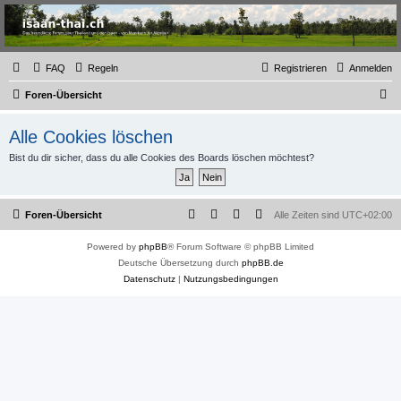
Thailand & Isaan Forum
- isaan-thai.ch
Das freundliche Forum über Thailand und den Isaan - von Membern für Member
FAQ
Regeln
Registrieren
Anmelden
S
Foren-Übersicht
u
Alle Cookies löschen
c
Bist du dir sicher, dass du alle Cookies des Boards löschen möchtest?
h
e
Foren-Übersicht
Alle Zeiten sind
UTC+02:00
Powered by
phpBB
® Forum Software © phpBB Limited
Deutsche Übersetzung durch
phpBB.de
Datenschutz
|
Nutzungsbedingungen