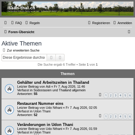
Thailand & Isaan Forum
- isaan-thai.ch
Das freundliche Forum über Thailand und den Isaan - von Membern für Member
FAQ
Regeln
Registrieren
Anmelden
S
Foren-Übersicht
u
Aktive Themen
c
Zur erweiterten Suche
h
Suche
Erweiterte Suche
e
Die Suche ergab 6 Treffer • Seite
1
von
1
Themen
Gehälter und Arbeitszeiten in Thailand
Letzter Beitrag von
Adi
«
Fr 7. Aug 2026, 11:46
Verfasst in
Südostasien und Thailand allgemein
Antworten:
55
1
2
3
4
5
6
Restaurant Nummer eins
Letzter Beitrag von
Udo Nthani
«
Fr 7. Aug 2026, 02:05
Verfasst in
Udon Thani
Antworten:
52
1
2
3
4
5
6
Veränderungen in Udon Thani
Letzter Beitrag von
Udo Nthani
«
Fr 7. Aug 2026, 01:59
Verfasst in
Udon Thani