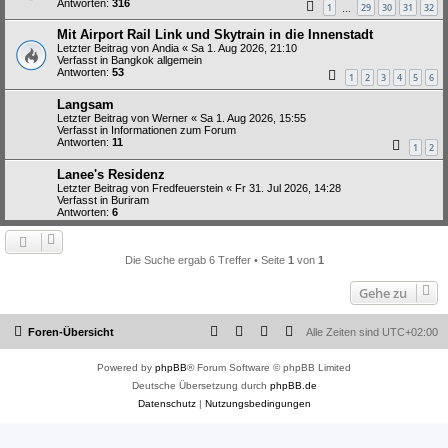
Antworten:
316
1
29
30
31
32
…
Mit Airport Rail Link und Skytrain in die Innenstadt
Letzter Beitrag von
Andia
«
Sa 1. Aug 2026, 21:10
Verfasst in
Bangkok allgemein
Antworten:
53
1
2
3
4
5
6
Langsam
Letzter Beitrag von
Werner
«
Sa 1. Aug 2026, 15:55
Verfasst in
Informationen zum Forum
Antworten:
11
1
2
Lanee's Residenz
Letzter Beitrag von
Fredfeuerstein
«
Fr 31. Jul 2026, 14:28
Verfasst in
Buriram
Antworten:
6
Die Suche ergab 6 Treffer • Seite
1
von
1
Gehe zu
Foren-Übersicht
Alle Zeiten sind
UTC+02:00
Powered by
phpBB
® Forum Software © phpBB Limited
Deutsche Übersetzung durch
phpBB.de
Datenschutz
|
Nutzungsbedingungen