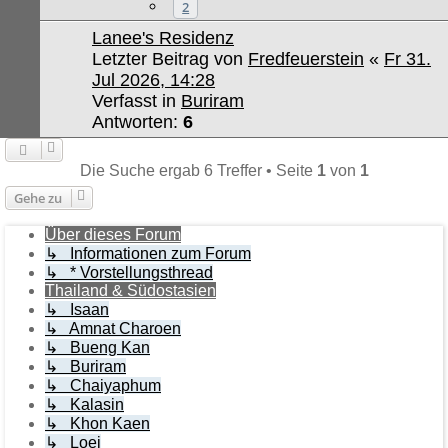
2
Lanee's Residenz
Letzter Beitrag von
Fredfeuerstein
«
Fr 31.
Jul 2026, 14:28
Verfasst in
Buriram
Antworten:
6
Die Suche ergab 6 Treffer • Seite
1
von
1
Gehe zu
Über dieses Forum
↳ Informationen zum Forum
↳ * Vorstellungsthread
Thailand & Südostasien
↳ Isaan
↳ Amnat Charoen
↳ Bueng Kan
↳ Buriram
↳ Chaiyaphum
↳ Kalasin
↳ Khon Kaen
↳ Loei