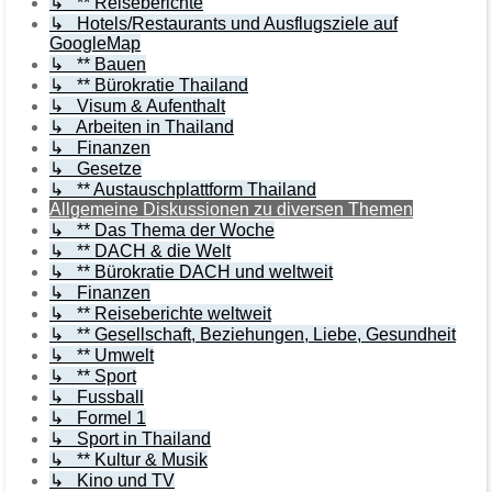
↳ ** Reiseberichte
↳ Hotels/Restaurants und Ausflugsziele auf
GoogleMap
↳ ** Bauen
↳ ** Bürokratie Thailand
↳ Visum & Aufenthalt
↳ Arbeiten in Thailand
↳ Finanzen
↳ Gesetze
↳ ** Austauschplattform Thailand
Allgemeine Diskussionen zu diversen Themen
↳ ** Das Thema der Woche
↳ ** DACH & die Welt
↳ ** Bürokratie DACH und weltweit
↳ Finanzen
↳ ** Reiseberichte weltweit
↳ ** Gesellschaft, Beziehungen, Liebe, Gesundheit
↳ ** Umwelt
↳ ** Sport
↳ Fussball
↳ Formel 1
↳ Sport in Thailand
↳ ** Kultur & Musik
↳ Kino und TV