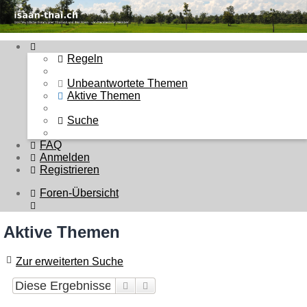
Thailand & Isaan Forum -
isaan-thai.ch
Regeln
Unbeantwortete Themen
Das freundliche Forum über Thailand und den Isaan - von
Aktive Themen
Membern für Member
Suche
Zum Inhalt
FAQ
Anmelden
Registrieren
Foren-Übersicht
Suche
Aktive Themen
Zur erweiterten Suche
Suche
Erweiterte Suche