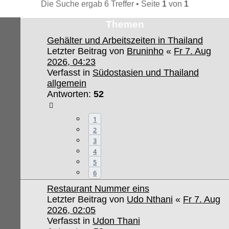
Die Suche ergab 6 Treffer • Seite
1
von
1
Themen
Gehälter und Arbeitszeiten in Thailand
Letzter Beitrag von
Bruninho
«
Fr 7. Aug
2026, 04:23
Verfasst in
Südostasien und Thailand
allgemein
Antworten:
52
1
2
3
4
5
6
Restaurant Nummer eins
Letzter Beitrag von
Udo Nthani
«
Fr 7. Aug
2026, 02:05
Verfasst in
Udon Thani