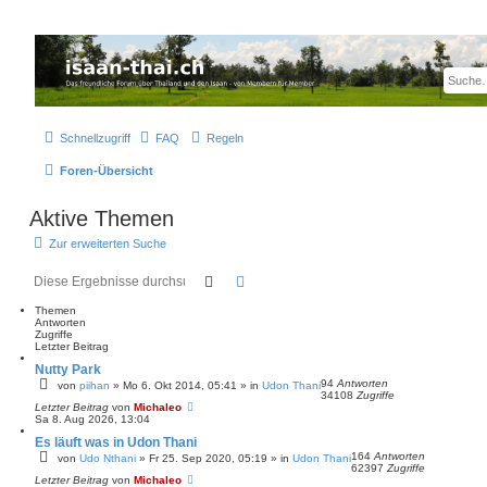
Thailand & Isaan Forum - isaan-thai.ch
Das freundliche Forum über Thailand und den Isaan - von Membern für Member
Schnellzugriff
FAQ
Regeln
Foren-Übersicht
Aktive Themen
Zur erweiterten Suche
Suche
Erweiterte Suche
Themen
Antworten
Zugriffe
Letzter Beitrag
Nutty Park
94
Antworten
von
piihan
»
Mo 6. Okt 2014, 05:41
» in
Udon Thani
34108
Zugriffe
Letzter Beitrag
von
Michaleo
Sa 8. Aug 2026, 13:04
Es läuft was in Udon Thani
164
Antworten
von
Udo Nthani
»
Fr 25. Sep 2020, 05:19
» in
Udon Thani
62397
Zugriffe
Letzter Beitrag
von
Michaleo