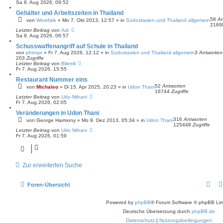
Sa 8. Aug 2026, 09:52
Gehälter und Arbeitszeiten in Thailand
58
An
von
Westfale
»
Mo 7. Okt 2013, 12:57
» in
Südostasien und Thailand allgemein
216
Letzter Beitrag
von
Adi
Sa 8. Aug 2026, 06:57
Schusswaffenangriff auf Schule in Thailand
von
phimax
»
Fr 7. Aug 2026, 12:12
» in
Südostasien und Thailand allgemein
3
Antworten
203
Zugriffe
Letzter Beitrag
von
Bliemli
Fr 7. Aug 2026, 15:55
Restaurant Nummer eins
52
Antworten
von
Michaleo
»
Di 15. Apr 2025, 20:23
» in
Udon Thani
16744
Zugriffe
Letzter Beitrag
von
Udo Nthani
Fr 7. Aug 2026, 02:05
Veränderungen in Udon Thani
316
Antworten
von
George Harmony
»
Mo 9. Dez 2013, 05:34
» in
Udon Thani
125448
Zugriffe
Letzter Beitrag
von
Udo Nthani
Fr 7. Aug 2026, 01:59
Zur erweiterten Suche
Foren-Übersicht
Powered by
phpBB
® Forum Software © phpBB Lim
Deutsche Übersetzung durch
phpBB.de
Datenschutz
|
Nutzungsbedingungen