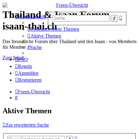
Thailand & Isaan Forum -
Erweiter
Schnellzugriff
Suche
Suche
isaan-thai.ch
Unbeantwortete Themen
Aktive Themen
Das freundliche Forum über Thailand und den Isaan - von Membern
für Member
Suche
Zum Inhalt
FAQ
Regeln
Anmelden
Registrieren
Foren-Übersicht
Suche
Aktive Themen
Zur erweiterten Suche
Erweiterte
Suche