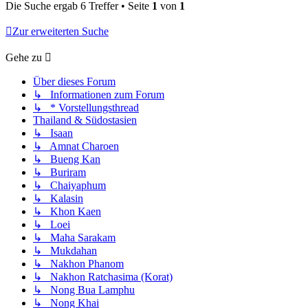
Die Suche ergab 6 Treffer • Seite
1
von
1
Zur erweiterten Suche
Gehe zu
Über dieses Forum
↳ Informationen zum Forum
↳ * Vorstellungsthread
Thailand & Südostasien
↳ Isaan
↳ Amnat Charoen
↳ Bueng Kan
↳ Buriram
↳ Chaiyaphum
↳ Kalasin
↳ Khon Kaen
↳ Loei
↳ Maha Sarakam
↳ Mukdahan
↳ Nakhon Phanom
↳ Nakhon Ratchasima (Korat)
↳ Nong Bua Lamphu
↳ Nong Khai