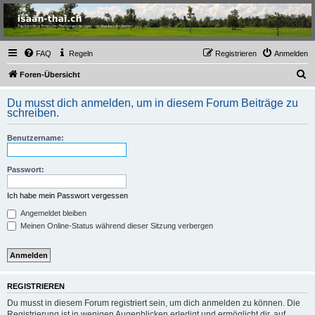
Thailand & Isaan Forum
- isaan-thai.ch
Das freundliche Forum über Thailand und den Isaan - von Membern für Member
FAQ
Regeln
Registrieren
Anmelden
S
Foren-Übersicht
u
Du musst dich anmelden, um in diesem Forum Beiträge zu
c
schreiben.
h
Benutzername:
e
Passwort:
Ich habe mein Passwort vergessen
Angemeldet bleiben
Meinen Online-Status während dieser Sitzung verbergen
REGISTRIEREN
Du musst in diesem Forum registriert sein, um dich anmelden zu können. Die
Registrierung ist in wenigen Augenblicken erledigt und ermöglicht dir, auf