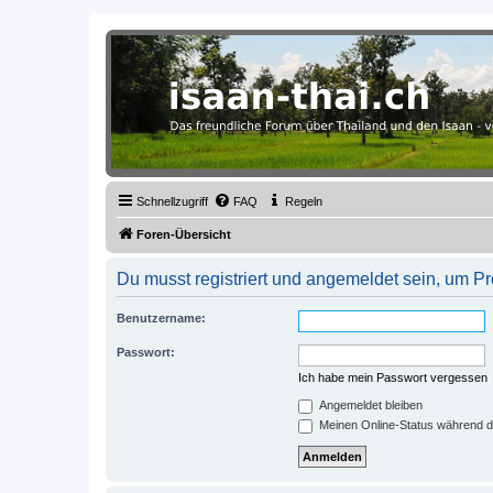
Thailand & Isaan Forum - isaan-thai
Das freundliche Forum über Thailand und den Isaan - von Membern fü
Schnellzugriff
FAQ
Regeln
Foren-Übersicht
Du musst registriert und angemeldet sein, um P
Benutzername:
Passwort:
Ich habe mein Passwort vergessen
Angemeldet bleiben
Meinen Online-Status während d