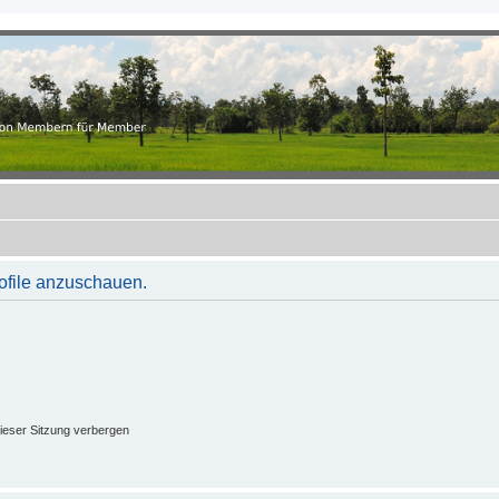
.ch
r Member
rofile anzuschauen.
ieser Sitzung verbergen