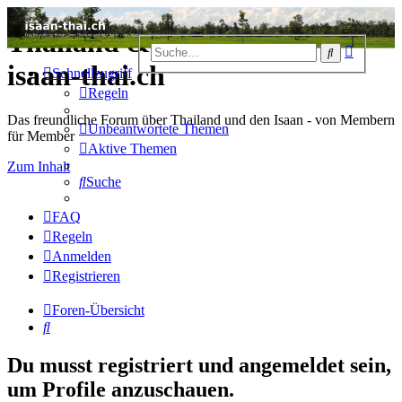
Thailand & Isaan Forum -
Erweiter
Suche
Suche
isaan-thai.ch
Schnellzugriff
Regeln
Das freundliche Forum über Thailand und den Isaan - von Membern
Unbeantwortete Themen
für Member
Aktive Themen
Zum Inhalt
Suche
FAQ
Regeln
Anmelden
Registrieren
Foren-Übersicht
Suche
Du musst registriert und angemeldet sein,
um Profile anzuschauen.