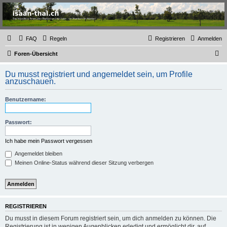
Thailand & Isaan Forum
- isaan-thai.ch
Das freundliche Forum über Thailand und den Isaan - von Membern für Member
FAQ
Regeln
Registrieren
Anmelden
S
Foren-Übersicht
u
Du musst registriert und angemeldet sein, um Profile
c
anzuschauen.
h
Benutzername:
e
Passwort:
Ich habe mein Passwort vergessen
Angemeldet bleiben
Meinen Online-Status während dieser Sitzung verbergen
REGISTRIEREN
Du musst in diesem Forum registriert sein, um dich anmelden zu können. Die
Registrierung ist in wenigen Augenblicken erledigt und ermöglicht dir, auf