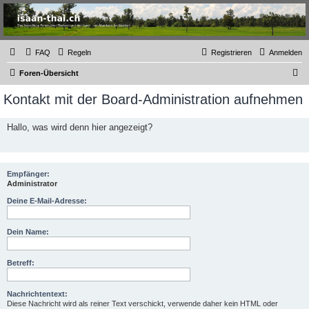
Thailand & Isaan Forum
- isaan-thai.ch
Das freundliche Forum über Thailand und den Isaan - von Membern für Member
FAQ
Regeln
Registrieren
Anmelden
S
Foren-Übersicht
u
Kontakt mit der Board-Administration aufnehmen
c
h
Hallo, was wird denn hier angezeigt?
e
Empfänger:
Administrator
Deine E-Mail-Adresse:
Dein Name:
Betreff:
Nachrichtentext:
Diese Nachricht wird als reiner Text verschickt, verwende daher kein HTML oder