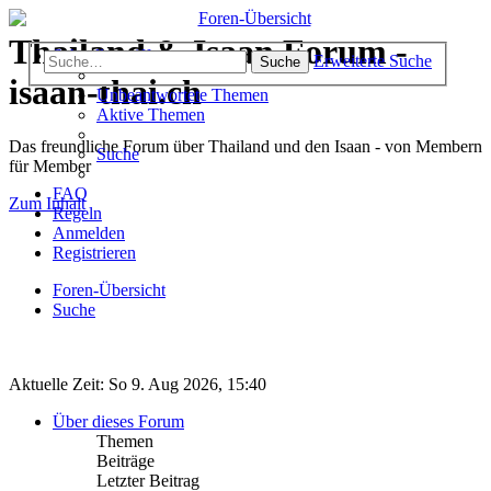
Thailand & Isaan Forum -
Schnellzugriff
Erweiterte Suche
Suche
isaan-thai.ch
Unbeantwortete Themen
Aktive Themen
Das freundliche Forum über Thailand und den Isaan - von Membern
Suche
für Member
FAQ
Zum Inhalt
Regeln
Anmelden
Registrieren
Foren-Übersicht
Suche
Aktuelle Zeit: So 9. Aug 2026, 15:40
Über dieses Forum
Themen
Beiträge
Letzter Beitrag