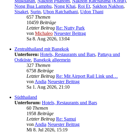
Mukdahan
,
Nakhon Phanom
,
Nakhon Ratchasima (Korat)
,
Nong Bua Lamphu
,
Nong Khai
,
Roi Et
,
Sakhon Nakhon
,
Sisaket
,
Surin
,
Ubon Ratchathani
,
Udon Thani
657
Themen
10459
Beiträge
Letzter Beitrag
Re: Nutty Park
von
Michaleo
Neuester Beitrag
Sa 8. Aug 2026, 13:04
Zentralthailand mit Bangkok
Unterforen:
Hotels, Restaurants und Bars
,
Pattaya und
Ostküste
,
Bangkok allgemein
327
Themen
6758
Beiträge
Letzter Beitrag
Re: Mit Airport Rail Link und…
von
Andia
Neuester Beitrag
Sa 1. Aug 2026, 21:10
Südthailand
Unterforum:
Hotels, Restaurants und Bars
60
Themen
1958
Beiträge
Letzter Beitrag
Re: Samui
von
Andia
Neuester Beitrag
Mi 8. Jul 2026, 15:19