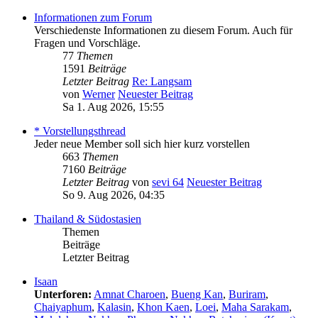
Informationen zum Forum
Verschiedenste Informationen zu diesem Forum. Auch für
Fragen und Vorschläge.
77
Themen
1591
Beiträge
Letzter Beitrag
Re: Langsam
von
Werner
Neuester Beitrag
Sa 1. Aug 2026, 15:55
* Vorstellungsthread
Jeder neue Member soll sich hier kurz vorstellen
663
Themen
7160
Beiträge
Letzter Beitrag
von
sevi 64
Neuester Beitrag
So 9. Aug 2026, 04:35
Thailand & Südostasien
Themen
Beiträge
Letzter Beitrag
Isaan
Unterforen:
Amnat Charoen
,
Bueng Kan
,
Buriram
,
Chaiyaphum
,
Kalasin
,
Khon Kaen
,
Loei
,
Maha Sarakam
,