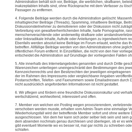
Administration behält sich vor, Beiträge, die werblichen, strafbaren, bel
inakzeptablen Inhalts sind, ohne Rücksprache mit dem Verfasser zu lös
Passagen zu entfernen.
4. Folgende Beiträge werden durch die Administration gelöscht: Massenha
inhaltsgleicher Beiträge (Threads), Spamming, inhaltleere Beiträge, Beitr
Diskussionsteilnehmer zu demotivieren oder der Diskussion nicht zuträg
Verbreitung von gewaltverherrlichenden Inhalte, harte Pornographie, rass
menschenverachtende oder anderweitig strafbare oder anstandsverletz
oder linksradikale Inhalte, Aufrufe oder Anleitungen zu irgendwelchem re
Ebenfalls werden absolut keine Beiträge im Forum erlaubt, welche das t
betreffen. Allfällige Beiträge werden von den Administratoren ohne jeg
öffentlichen Forum entfernt. In Einzelfällen, die nicht von den hier vorlie
entscheidet die Administration auf Grundlage der vorliegenden Fakten o
5. Alle innerhalb des Internetangebotes genannten und durch Dritte ges
Warenzeichen unterliegen uneingeschränkt den Bestimmungen des jewei
Kennzeichenrechts und den Besitzrechten der jeweiligen eingetragenen
der im Rahmen des Impressums oder vergleichbarer Angaben veröffentli
Postanschriften, Telefon- und Faxnummern sowie Emailadressen durch D
nicht ausdrücklich angeforderten Informationen ist nicht gestattet.
6. Wir pflegen und fördern eine freundliche Diskussionskultur und verhal
wertschätzend, wohlwollend, interessiert und offen.
7. Member von welchen ein Posting wegen provozierendem, verletzende
verschoben werden musste, erhalten vom Admin-Team eine einmalige V
Wiederholungsfall wird der betreffende Member sofort und ohne weiter
ausgeschlossen. Von dem her kann sich jeder selber lieb sein und sein 
dem absenden nochmals genau durchlesen und überlegen, ob er es wirkli
gibt eventuell Momente wo es besser ist, mal gar nichts zu schreiben od
schlafen.