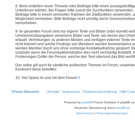
8. Beim erstellen neuer Threads oder Beiträge bitte einen aussagekräftige
Unterforum wählen. Bei Fragen bitte zuerst die Suchfunktion verwenden. 
Beiträge bitte in einem sinnvollen Rahmen die Zitatfunktion verwenden, a
Möglichkeit vermeiden. Bitte Beiträge nicht unnötig durch Grossschreib
hervorheben.
9. Im gesamten Forum sind nur eigene Texte und Bilder (oder korrekt verl
Urheberrechtsangaben versehene Bilder und Texte, bei denen das Urheber
erlaubt. Verlinkungen zu anderen Medien und einfügen externer Texte mi
nicht toleriert und solche Postings von Membern werden kommentarlos en
werden Member durch uns ohne vorherige Kontaktaufnahme gesperrt. Bei
und/oder wenn die Forumsadministration dies nicht rechtzeitig feststellt, haf
Forderungen Dritter die Person, welche den Text oder/und das Bild veröffe
Das selbe gilt auch für sämtliche politischen Themen im Forum, unabhä
Kontinent diese betreffen.
10. Viel Spass im und mit dem Forum!
#
Foren-Übersicht
Kontakt
Impressum
Datenschutzerklärung
Alle Cook
Powered by
phpBB
® Forum Software © phpBB Lim
Deutsche Übersetzung durch
phpBB.de
Datenschutz
|
Nutzungsbedingungen