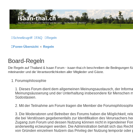
Thailand & Isaan Forum - isaan-thai.ch
Das freundliche Forum über Thailand und den Isaan - von Membern für Member
Schnellzugriff
FAQ
Regeln
Foren-Übersicht
Regeln
Board-Regeln
Die Regeln auf Thailand & Isaan Forum - isaan-thai.ch beschreiben die Bedingungen f
miteinander und die Verantwortlichkeiten aller Mitglieder und Gäste.
Forumsphilosophie
1. Dieses Forum dient dem allgemeinen Meinungsaustausch, der Informati
Meinungsäusserung und der Unterhaltung insbesondere für Menschen m
Südostasien.
2. Mit der Teilnahme am Forum tragen die Member die Forumsphilosophie
3. Die Moderatoren und Betreiber des Forums haben die Möglichkeit, rel
die bei Verstössen gegebenenfalls zur Identifikation des Verursachers 
Zugang zum Forum und dessen Nutzung können nicht in irgendeiner Form 
anderweitig erzwungen werden. Die Administration behält sich das Recht
von Gründen einzelnen Nutzern das Privileg der Nutzung temporär oder 