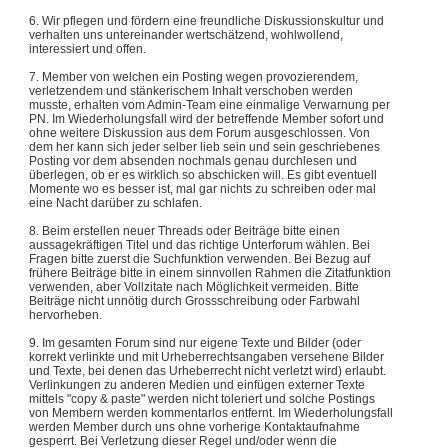
6. Wir pflegen und fördern eine freundliche Diskussionskultur und
verhalten uns untereinander wertschätzend, wohlwollend,
interessiert und offen.
7. Member von welchen ein Posting wegen provozierendem,
verletzendem und stänkerischem Inhalt verschoben werden
musste, erhalten vom Admin-Team eine einmalige Verwarnung per
PN. Im Wiederholungsfall wird der betreffende Member sofort und
ohne weitere Diskussion aus dem Forum ausgeschlossen. Von
dem her kann sich jeder selber lieb sein und sein geschriebenes
Posting vor dem absenden nochmals genau durchlesen und
überlegen, ob er es wirklich so abschicken will. Es gibt eventuell
Momente wo es besser ist, mal gar nichts zu schreiben oder mal
eine Nacht darüber zu schlafen.
8. Beim erstellen neuer Threads oder Beiträge bitte einen
aussagekräftigen Titel und das richtige Unterforum wählen. Bei
Fragen bitte zuerst die Suchfunktion verwenden. Bei Bezug auf
frühere Beiträge bitte in einem sinnvollen Rahmen die Zitatfunktion
verwenden, aber Vollzitate nach Möglichkeit vermeiden. Bitte
Beiträge nicht unnötig durch Grossschreibung oder Farbwahl
hervorheben.
9. Im gesamten Forum sind nur eigene Texte und Bilder (oder
korrekt verlinkte und mit Urheberrechtsangaben versehene Bilder
und Texte, bei denen das Urheberrecht nicht verletzt wird) erlaubt.
Verlinkungen zu anderen Medien und einfügen externer Texte
mittels "copy & paste" werden nicht toleriert und solche Postings
von Membern werden kommentarlos entfernt. Im Wiederholungsfall
werden Member durch uns ohne vorherige Kontaktaufnahme
gesperrt. Bei Verletzung dieser Regel und/oder wenn die