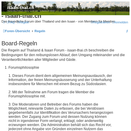
Thailand & Isaan Forum
- isaan-thai.ch
Das freundliche Forum über Thailand und den Isaan - von Membern für Member
FAQ
Regeln
Registrieren
Anmelden
S
Foren-Übersicht
Regeln
u
Board-Regeln
c
Die Regeln auf Thailand & Isaan Forum - isaan-thai.ch beschreiben die
h
Bedingungen für den reibungslosen Ablauf, den Umgang miteinander und die
e
Verantwortlichkeiten aller Mitglieder und Gäste.
Forumsphilosophie
1. Dieses Forum dient dem allgemeinen Meinungsaustausch, der
Information, der freien Meinungsäusserung und der Unterhaltung
insbesondere für Menschen mit einem Bezug zu Südostasien.
2. Mit der Teilnahme am Forum tragen die Member die
Forumsphilosophie mit.
3. Die Moderatoren und Betreiber des Forums haben die
Möglichkeit, relevante Daten zu erfassen, die bei Verstössen
gegebenenfalls zur Identifikation des Verursachers herangezogen
werden. Der Zugang zum Forum und dessen Nutzung können
nicht in irgendeiner Form verlangt, erklagt, oder anderweitig
erzwungen werden. Die Administration behält sich das Recht vor,
jederzeit ohne Angabe von Gründen einzelnen Nutzern das