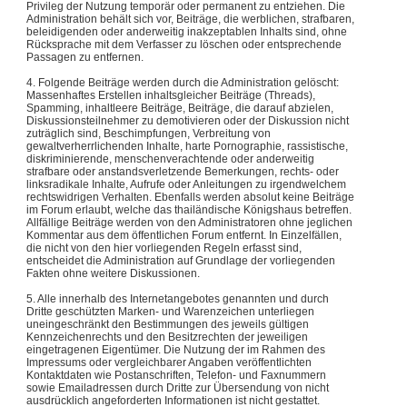
Privileg der Nutzung temporär oder permanent zu entziehen. Die
Administration behält sich vor, Beiträge, die werblichen, strafbaren,
beleidigenden oder anderweitig inakzeptablen Inhalts sind, ohne
Rücksprache mit dem Verfasser zu löschen oder entsprechende
Passagen zu entfernen.
4. Folgende Beiträge werden durch die Administration gelöscht:
Massenhaftes Erstellen inhaltsgleicher Beiträge (Threads),
Spamming, inhaltleere Beiträge, Beiträge, die darauf abzielen,
Diskussionsteilnehmer zu demotivieren oder der Diskussion nicht
zuträglich sind, Beschimpfungen, Verbreitung von
gewaltverherrlichenden Inhalte, harte Pornographie, rassistische,
diskriminierende, menschenverachtende oder anderweitig
strafbare oder anstandsverletzende Bemerkungen, rechts- oder
linksradikale Inhalte, Aufrufe oder Anleitungen zu irgendwelchem
rechtswidrigen Verhalten. Ebenfalls werden absolut keine Beiträge
im Forum erlaubt, welche das thailändische Königshaus betreffen.
Allfällige Beiträge werden von den Administratoren ohne jeglichen
Kommentar aus dem öffentlichen Forum entfernt. In Einzelfällen,
die nicht von den hier vorliegenden Regeln erfasst sind,
entscheidet die Administration auf Grundlage der vorliegenden
Fakten ohne weitere Diskussionen.
5. Alle innerhalb des Internetangebotes genannten und durch
Dritte geschützten Marken- und Warenzeichen unterliegen
uneingeschränkt den Bestimmungen des jeweils gültigen
Kennzeichenrechts und den Besitzrechten der jeweiligen
eingetragenen Eigentümer. Die Nutzung der im Rahmen des
Impressums oder vergleichbarer Angaben veröffentlichten
Kontaktdaten wie Postanschriften, Telefon- und Faxnummern
sowie Emailadressen durch Dritte zur Übersendung von nicht
ausdrücklich angeforderten Informationen ist nicht gestattet.