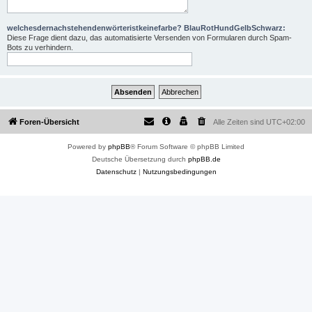
welchesdernachstehendenwörteristkeinefarbe? BlauRotHundGelbSchwarz:
Diese Frage dient dazu, das automatisierte Versenden von Formularen durch Spam-
Bots zu verhindern.
Foren-Übersicht
Alle Zeiten sind
UTC+02:00
Powered by
phpBB
® Forum Software © phpBB Limited
Deutsche Übersetzung durch
phpBB.de
Datenschutz
|
Nutzungsbedingungen