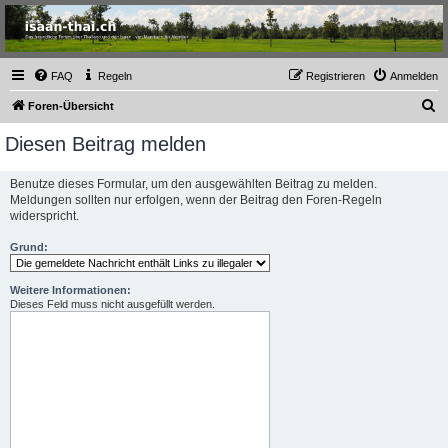
Thailand & Isaan Forum
- isaan-thai.ch
Das freundliche Forum über Thailand und den Isaan - von Membern für Member
FAQ
Regeln
Registrieren
Anmelden
S
Foren-Übersicht
u
Diesen Beitrag melden
c
h
Benutze dieses Formular, um den ausgewählten Beitrag zu melden.
Meldungen sollten nur erfolgen, wenn der Beitrag den Foren-Regeln
e
widerspricht.
Grund:
Weitere Informationen:
Dieses Feld muss nicht ausgefüllt werden.