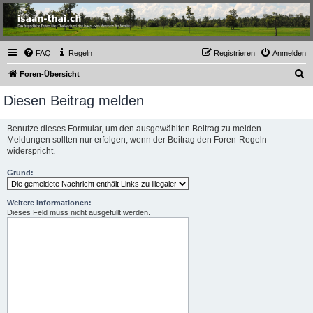
Thailand & Isaan Forum
- isaan-thai.ch
Das freundliche Forum über Thailand und den Isaan - von Membern für Member
FAQ
Regeln
Registrieren
Anmelden
S
Foren-Übersicht
u
Diesen Beitrag melden
c
h
Benutze dieses Formular, um den ausgewählten Beitrag zu melden.
Meldungen sollten nur erfolgen, wenn der Beitrag den Foren-Regeln
e
widerspricht.
Grund:
Weitere Informationen:
Dieses Feld muss nicht ausgefüllt werden.