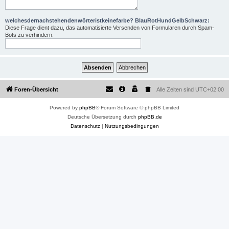
welchesdernachstehendenwörteristkeinefarbe? BlauRotHundGelbSchwarz:
Diese Frage dient dazu, das automatisierte Versenden von Formularen durch Spam-
Bots zu verhindern.
Foren-Übersicht
Alle Zeiten sind
UTC+02:00
Powered by
phpBB
® Forum Software © phpBB Limited
Deutsche Übersetzung durch
phpBB.de
Datenschutz
|
Nutzungsbedingungen