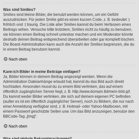
Was sind Smilies?
Smilies sind kleine Bilder, die benutzt werden können, um ein Gefühl
auszudrücken. Für jeden Smilie gibt es einen kurzen Code, z. B. bedeutet :)
fröhlich und :( traurig. Die Liste aller Smilies kannst du beim Verfassen eines
Beitrags sehen. Versuche bitte trotzdem, Smilies nicht zu häufig zu benutzen,
sie können einen Beitrag schnell unlesbar machen und ein Moderator könnte
deshalb deinen Beitrag entsprechend überarbeiten oder gar komplett löschen.
Die Board-Administration kann auch die Anzahl der Smilies begrenzen, die du
in einem Beitrag benutzen kannst.
Nach oben
Kann ich Bilder in meine Beiträge einfügen?
Ja, Bilder können in deinem Beitrag angezeigt werden. Wenn die
Administration Dateianhänge erlaubt hat, kannst du das Bild auch direkt
hochladen. Ansonsten musst du zu einem Bild verlinken, das auf einem
öffentlich zugänglichen Server liegt, z. B. http://www.domain.tld/mein-bild.gif.
Du kannst weder Bilder verlinken, die sich auf deinem eigenen PC befinden
(außer es ist ein öffentlich zugänglicher Server), noch zu Bildern, die nur nach
einer Anmeldung verfügbar sind, z. B. Hotmail- oder Yahoo-Mailboxen, mit
einem Passwort geschützte Seiten usw. Um das Bild anzuzeigen, benutze den
BBCode-Tag „[img]“.
Nach oben
Was sind globale Bekanntmachungen?