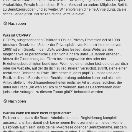
Avatarbilder, Private Nachrichten, E-Mail-Versand an andere Mitglieder, Beitritt
zu Benutzergruppen und so weiter. Wir empfehlen dir eine Anmeldung, da sie
schnell erledigt ist und dir zahlreiche Vorteile bietet.
Nach oben
Was ist COPPA?
COPPA, ausgeschrieben Children’s Online Privacy Protection Act of 1998
(deutsch: Gesetz zum Schutz der Privatsphäre von Kindern im Internet von
1998) ist ein Gesetz in den USA, welches festlegt, dass Websites, die
möglicherweise persönliche Daten von Kindern unter 13 Jahren erheben,
hierzu die Zustimmung der Eltern beziehungsweise des oder der
Erziehungsberechtigten benötigen. Wenn du dir unsicher bist, ob dies auf dich
oder die Website, auf der du dich zu registrieren versuchst, zutrifft, ziehe einen
rechtlichen Beistand zu Rate. Bitte beachte, dass phpBB Limited und der
Besitzer dieses Boards keine Rechtsberatung anbieten kann und nicht die
Anlaufstelle für Rechtsangelegenheiten jeglicher Art ist; außer solchen, die
unter der Frage „An wen soll ich mich wenden, falls es Beschwerden oder
juristische Anfragen zu diesem Forum gibt?“ behandelt werden.
Nach oben
Warum kann ich mich nicht registrieren?
Es kann sein, dass die Board-Administration die Registrierung komplett
ausgeschaltet hat, damit sich keine neuen Benutzer mehr anmelden können.
Es könnte auch sein, dass deine IP-Adresse oder der Benutzername, mit dem
du dich registrieren möchtest, gesperrt wurden. Um Hilfe zu erhalten, wende