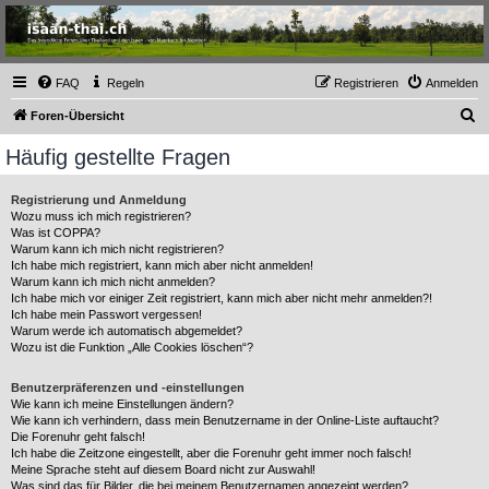
Thailand & Isaan Forum
- isaan-thai.ch
Das freundliche Forum über Thailand und den Isaan - von Membern für Member
FAQ
Regeln
Registrieren
Anmelden
S
Foren-Übersicht
u
Häufig gestellte Fragen
c
h
Registrierung und Anmeldung
Wozu muss ich mich registrieren?
e
Was ist COPPA?
Warum kann ich mich nicht registrieren?
Ich habe mich registriert, kann mich aber nicht anmelden!
Warum kann ich mich nicht anmelden?
Ich habe mich vor einiger Zeit registriert, kann mich aber nicht mehr anmelden?!
Ich habe mein Passwort vergessen!
Warum werde ich automatisch abgemeldet?
Wozu ist die Funktion „Alle Cookies löschen“?
Benutzerpräferenzen und -einstellungen
Wie kann ich meine Einstellungen ändern?
Wie kann ich verhindern, dass mein Benutzername in der Online-Liste auftaucht?
Die Forenuhr geht falsch!
Ich habe die Zeitzone eingestellt, aber die Forenuhr geht immer noch falsch!
Meine Sprache steht auf diesem Board nicht zur Auswahl!
Was sind das für Bilder, die bei meinem Benutzernamen angezeigt werden?