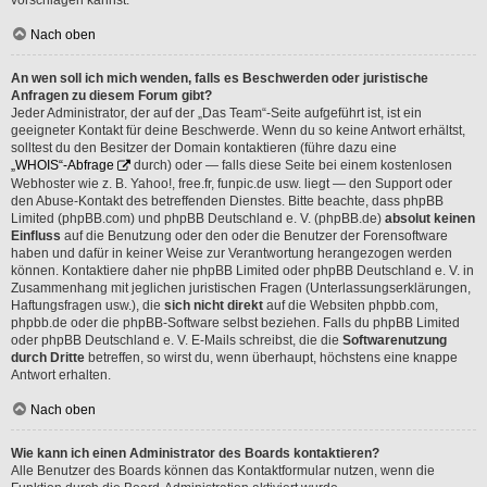
vorschlagen kannst.
Nach oben
An wen soll ich mich wenden, falls es Beschwerden oder juristische
Anfragen zu diesem Forum gibt?
Jeder Administrator, der auf der „Das Team“-Seite aufgeführt ist, ist ein
geeigneter Kontakt für deine Beschwerde. Wenn du so keine Antwort erhältst,
solltest du den Besitzer der Domain kontaktieren (führe dazu eine
„WHOIS“-Abfrage
durch) oder — falls diese Seite bei einem kostenlosen
Webhoster wie z. B. Yahoo!, free.fr, funpic.de usw. liegt — den Support oder
den Abuse-Kontakt des betreffenden Dienstes. Bitte beachte, dass phpBB
Limited (phpBB.com) und phpBB Deutschland e. V. (phpBB.de)
absolut keinen
Einfluss
auf die Benutzung oder den oder die Benutzer der Forensoftware
haben und dafür in keiner Weise zur Verantwortung herangezogen werden
können. Kontaktiere daher nie phpBB Limited oder phpBB Deutschland e. V. in
Zusammenhang mit jeglichen juristischen Fragen (Unterlassungserklärungen,
Haftungsfragen usw.), die
sich nicht direkt
auf die Websiten phpbb.com,
phpbb.de oder die phpBB-Software selbst beziehen. Falls du phpBB Limited
oder phpBB Deutschland e. V. E-Mails schreibst, die die
Softwarenutzung
durch Dritte
betreffen, so wirst du, wenn überhaupt, höchstens eine knappe
Antwort erhalten.
Nach oben
Wie kann ich einen Administrator des Boards kontaktieren?
Alle Benutzer des Boards können das Kontaktformular nutzen, wenn die