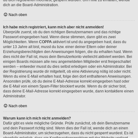
dich an die Board-Administration.
Nach oben
Ich habe mich registriert, kann mich aber nicht anmelden!
Überprüfe zuerst, ob du den richtigen Benutzernamen und das richtige
Passwort eingegeben hast. Wenn diese stimmen, dann gibt es zwei
Möglichkeiten. Wenn
COPPA
aktiviert ist und du angegeben hast, dass du
unter 13 Jahre alt bist, musst du bzw. einer deiner Eltern oder deiner
Erziehungsberechtigten den Anweisungen folgen, die du erhalten hast. Wenn
dies nicht der Fall ist, muss dein Benutzerkonto vielleicht aktiviert werden. Bei
einigen Boards müssen alle neu angemeldeten Mitglieder erst freigeschaltet
werden – entweder musst du dies selbst erledigen oder ein Administrator. Bei
der Registrierung wurde dir mitgeteilt, ob eine Aktivierung nötig ist oder nicht.
Wenn du eine E-Mail erhalten hast, folge den dort enthaltenen Anweisungen.
Ansonsten prüfe, ob du deine E-Mail-Adresse korrekt eingegeben hast oder
die E-Mail von einem Spam-Filter blockiert wurde. Wenn du dir sicher bist,
dass deine E-Mail-Adresse korrekt eingegeben wurde, dann kontaktiere einen
Administrator.
Nach oben
Warum kann ich mich nicht anmelden?
Dafür gibt es viele mögliche Gründe. Prüfe zunächst, ob dein Benutzername
und dein Passwort richtig sind. Wenn dies der Fall ist, wende dich an einen
Board-Administrator, um sicherzugehen, dass du nicht gesperrt wurdest. Es ist
ebenfalls möglich, dass ein Konfigurationsproblem mit der Website vorliegt,