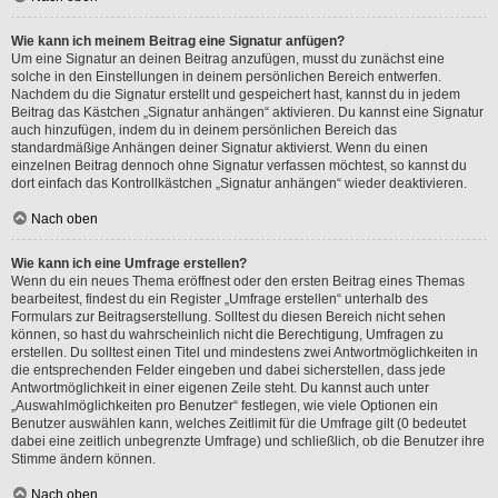
Wie kann ich meinem Beitrag eine Signatur anfügen?
Um eine Signatur an deinen Beitrag anzufügen, musst du zunächst eine
solche in den Einstellungen in deinem persönlichen Bereich entwerfen.
Nachdem du die Signatur erstellt und gespeichert hast, kannst du in jedem
Beitrag das Kästchen „Signatur anhängen“ aktivieren. Du kannst eine Signatur
auch hinzufügen, indem du in deinem persönlichen Bereich das
standardmäßige Anhängen deiner Signatur aktivierst. Wenn du einen
einzelnen Beitrag dennoch ohne Signatur verfassen möchtest, so kannst du
dort einfach das Kontrollkästchen „Signatur anhängen“ wieder deaktivieren.
Nach oben
Wie kann ich eine Umfrage erstellen?
Wenn du ein neues Thema eröffnest oder den ersten Beitrag eines Themas
bearbeitest, findest du ein Register „Umfrage erstellen“ unterhalb des
Formulars zur Beitragserstellung. Solltest du diesen Bereich nicht sehen
können, so hast du wahrscheinlich nicht die Berechtigung, Umfragen zu
erstellen. Du solltest einen Titel und mindestens zwei Antwortmöglichkeiten in
die entsprechenden Felder eingeben und dabei sicherstellen, dass jede
Antwortmöglichkeit in einer eigenen Zeile steht. Du kannst auch unter
„Auswahlmöglichkeiten pro Benutzer“ festlegen, wie viele Optionen ein
Benutzer auswählen kann, welches Zeitlimit für die Umfrage gilt (0 bedeutet
dabei eine zeitlich unbegrenzte Umfrage) und schließlich, ob die Benutzer ihre
Stimme ändern können.
Nach oben