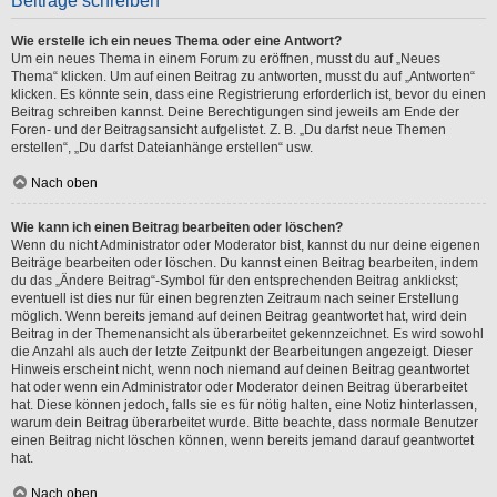
Beiträge schreiben
Wie erstelle ich ein neues Thema oder eine Antwort?
Um ein neues Thema in einem Forum zu eröffnen, musst du auf „Neues
Thema“ klicken. Um auf einen Beitrag zu antworten, musst du auf „Antworten“
klicken. Es könnte sein, dass eine Registrierung erforderlich ist, bevor du einen
Beitrag schreiben kannst. Deine Berechtigungen sind jeweils am Ende der
Foren- und der Beitragsansicht aufgelistet. Z. B. „Du darfst neue Themen
erstellen“, „Du darfst Dateianhänge erstellen“ usw.
Nach oben
Wie kann ich einen Beitrag bearbeiten oder löschen?
Wenn du nicht Administrator oder Moderator bist, kannst du nur deine eigenen
Beiträge bearbeiten oder löschen. Du kannst einen Beitrag bearbeiten, indem
du das „Ändere Beitrag“-Symbol für den entsprechenden Beitrag anklickst;
eventuell ist dies nur für einen begrenzten Zeitraum nach seiner Erstellung
möglich. Wenn bereits jemand auf deinen Beitrag geantwortet hat, wird dein
Beitrag in der Themenansicht als überarbeitet gekennzeichnet. Es wird sowohl
die Anzahl als auch der letzte Zeitpunkt der Bearbeitungen angezeigt. Dieser
Hinweis erscheint nicht, wenn noch niemand auf deinen Beitrag geantwortet
hat oder wenn ein Administrator oder Moderator deinen Beitrag überarbeitet
hat. Diese können jedoch, falls sie es für nötig halten, eine Notiz hinterlassen,
warum dein Beitrag überarbeitet wurde. Bitte beachte, dass normale Benutzer
einen Beitrag nicht löschen können, wenn bereits jemand darauf geantwortet
hat.
Nach oben