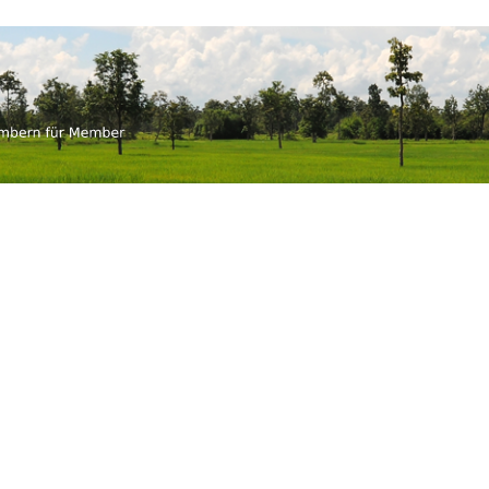
an-thai.ch
mbern für Member