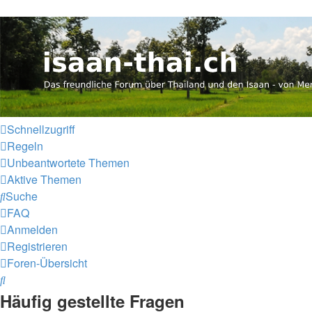
Thailand & Isaan Forum - isa
Das freundliche Forum über Thailand und den Isaan - von Me
Schnellzugriff
Regeln
Unbeantwortete Themen
Aktive Themen
Suche
FAQ
Anmelden
Registrieren
Foren-Übersicht
Suche
Häufig gestellte Fragen