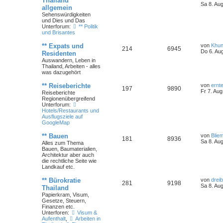
Thailand
Sa 8. Au
allgemein
Sehenswürdigkeiten
und Dies und Das
Unterforum:
** Politik
und Brisantes
** Expats und
von
Khun
214
6945
Do 6. Au
Residenten
Auswandern, Leben in
Thailand, Arbeiten - alles
was dazugehört
** Reiseberichte
von
ernt
197
9890
Fr 7. Aug
Reiseberichte
Regionenübergreifend
Unterforum:
Hotels/Restaurants und
Ausflugsziele auf
GoogleMap
** Bauen
von
Bliem
181
8936
Sa 8. Au
Alles zum Thema
Bauen, Baumaterialien,
Architektur aber auch
die rechtliche Seite wie
Landkauf etc.
** Bürokratie
von
dreib
281
9198
Sa 8. Au
Thailand
Papierkram, Visum,
Gesetze, Steuern,
Finanzen etc.
Unterforen:
Visum &
Aufenthalt
,
Arbeiten in