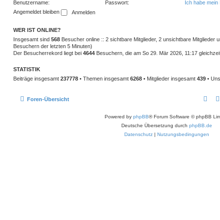
Benutzername:
Passwort:
Ich habe mein
Angemeldet bleiben
WER IST ONLINE?
Insgesamt sind
568
Besucher online :: 2 sichtbare Mitglieder, 2 unsichtbare Mitglieder
Besuchern der letzten 5 Minuten)
Der Besucherrekord liegt bei
4644
Besuchern, die am So 29. Mär 2026, 11:17 gleichzeit
STATISTIK
Beiträge insgesamt
237778
• Themen insgesamt
6268
• Mitglieder insgesamt
439
• Uns
Foren-Übersicht
Powered by
phpBB
® Forum Software © phpBB Lim
Deutsche Übersetzung durch
phpBB.de
Datenschutz
|
Nutzungsbedingungen