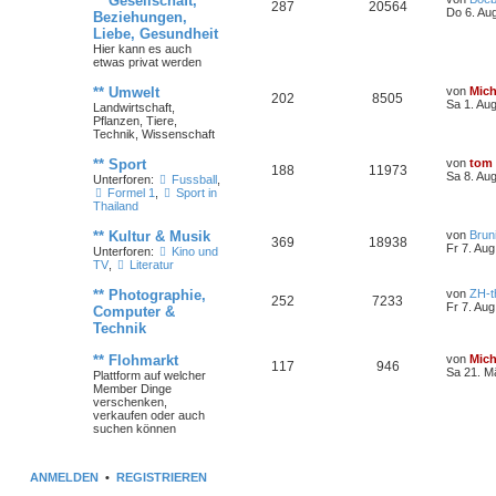
** Gesellschaft,
287
20564
Do 6. Au
Beziehungen,
Liebe, Gesundheit
Hier kann es auch
etwas privat werden
** Umwelt
von
Mich
202
8505
Sa 1. Au
Landwirtschaft,
Pflanzen, Tiere,
Technik, Wissenschaft
** Sport
von
tom
188
11973
Sa 8. Au
Unterforen:
Fussball
,
Formel 1
,
Sport in
Thailand
** Kultur & Musik
von
Brun
369
18938
Fr 7. Aug
Unterforen:
Kino und
TV
,
Literatur
** Photographie,
von
ZH-t
252
7233
Fr 7. Aug
Computer &
Technik
** Flohmarkt
von
Mich
117
946
Sa 21. M
Plattform auf welcher
Member Dinge
verschenken,
verkaufen oder auch
suchen können
ANMELDEN
•
REGISTRIEREN