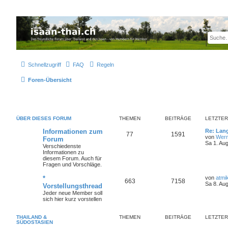
Thailand & Isaan Forum - isaan-thai.ch
Das freundliche Forum über Thailand und den Isaan - von Membern für Member
Schnellzugriff
FAQ
Regeln
Foren-Übersicht
ÜBER DIESES FORUM
THEMEN
BEITRÄGE
LETZTER
Informationen zum
Re: Lan
77
1591
von
Wern
Forum
Sa 1. Au
Verschiedenste
Informationen zu
diesem Forum. Auch für
Fragen und Vorschläge.
*
von
atmi
663
7158
Sa 8. Au
Vorstellungsthread
Jeder neue Member soll
sich hier kurz vorstellen
THAILAND &
THEMEN
BEITRÄGE
LETZTER
SÜDOSTASIEN