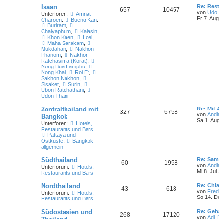
Isaan
Re: Res
657
10457
von
Udo 
Unterforen:
Amnat
Fr 7. Aug
Charoen
,
Bueng Kan
,
Buriram
,
Chaiyaphum
,
Kalasin
,
Khon Kaen
,
Loei
,
Maha Sarakam
,
Mukdahan
,
Nakhon
Phanom
,
Nakhon
Ratchasima (Korat)
,
Nong Bua Lamphu
,
Nong Khai
,
Roi Et
,
Sakhon Nakhon
,
Sisaket
,
Surin
,
Ubon Ratchathani
,
Udon Thani
Zentralthailand mit
Re: Mit 
327
6758
von
Andi
Bangkok
Sa 1. Au
Unterforen:
Hotels,
Restaurants und Bars
,
Pattaya und
Ostküste
,
Bangkok
allgemein
Südthailand
Re: Sam
60
1958
von
Andi
Unterforum:
Hotels,
Mi 8. Jul
Restaurants und Bars
Nordthailand
Re: Chi
43
618
von
Fred
Unterforum:
Hotels,
So 14. D
Restaurants und Bars
Südostasien und
Re: Gehä
268
17120
von
Adi