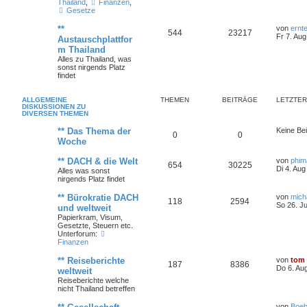
Thailand
,
Finanzen
,
Gesetze
**
von
ernt
544
23217
Fr 7. Aug
Austauschplattfor
m Thailand
Alles zu Thailand, was
sonst nirgends Platz
findet
ALLGEMEINE
THEMEN
BEITRÄGE
LETZTER
DISKUSSIONEN ZU
DIVERSEN THEMEN
** Das Thema der
Keine Bei
0
0
Woche
** DACH & die Welt
von
phim
654
30225
Di 4. Aug
Alles was sonst
nirgends Platz findet
** Bürokratie DACH
von
mich
118
2594
So 26. Ju
und weltweit
Papierkram, Visum,
Gesetzte, Steuern etc.
Unterforum:
Finanzen
** Reiseberichte
von
tom
187
8386
Do 6. Au
weltweit
Reiseberichte welche
nicht Thailand betreffen
von
Boe